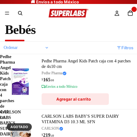
Bebés
Filtros
Pedhe
Pedhe Pharma Angel Kids Patch caja con 4 parches
Pharma
de 4x10 cm
Angel
Kids
Pedhe Pharma
Patch
165
$
.00
caja
Envíos a todo México
con
4
Agregar al carrito
parches
de
4x10
CARLSON
CARLSON LABS BABY'S SUPER DAIRY
cm
LABS
VITAMINA D3 10.3 ML SFN
BABY'S
AGOTADO
SUPER
CARLSON
DAIRY
219
$
.40