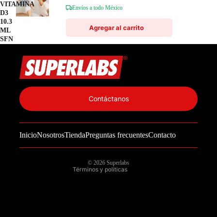
VITAMINA
Envíos a todo México
D3
10.3
Agregar al carrito
ML
SFN
Política de privacidad
Información de contacto
Contáctanos
Política de reembolso
Términos del servicio
Inicio
Nosotros
Tienda
Preguntas frecuentes
Contacto
Política de envío
Aviso legal
© 2026
Superlabs
Términos y políticas