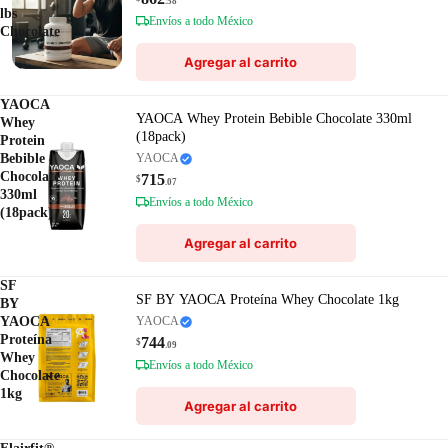
.58
lbs
Envíos a todo México
Chocolate
Agregar al carrito
YAOCA
YAOCA Whey Protein Bebible Chocolate 330ml
Whey
(18pack)
Protein
Bebible
YAOCA
Chocolate
715
$
.07
330ml
Envíos a todo México
(18pack)
Agregar al carrito
SF
SF BY YAOCA Proteína Whey Chocolate 1kg
BY
YAOCA
YAOCA
Proteína
744
$
.09
Whey
Envíos a todo México
Chocolate
1kg
Agregar al carrito