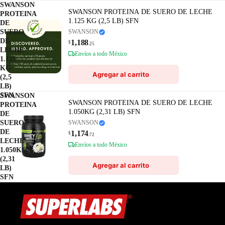
SWANSON
SWANSON PROTEINA DE SUERO DE LECHE
PROTEINA
1.125 KG (2,5 LB) SFN
DE
SUERO
SWANSON
DE
1,188
$
.25
LECHE
Envíos a todo México
1.125
KG
Agregar al carrito
(2,5
LB)
SFN
SWANSON
SWANSON PROTEINA DE SUERO DE LECHE
PROTEINA
1.050KG (2,31 LB) SFN
DE
SUERO
SWANSON
DE
1,174
$
.72
LECHE
Envíos a todo México
1.050KG
(2,31
Agregar al carrito
LB)
SFN
Política de privacidad