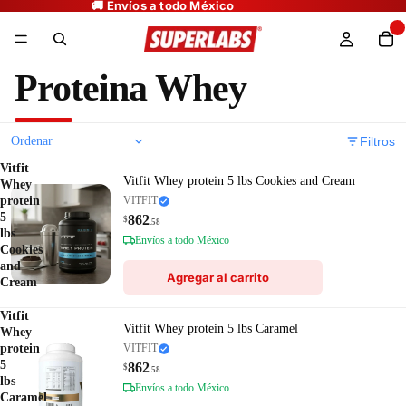
Proteina Whey
Filtros
Vitfit
Vitfit Whey protein 5 lbs Cookies and Cream
Whey
protein
VITFIT
5
862
$
.58
lbs
Envíos a todo México
Cookies
and
Agregar al carrito
Cream
Vitfit
Vitfit Whey protein 5 lbs Caramel
Whey
protein
VITFIT
5
862
$
.58
lbs
Envíos a todo México
Caramel