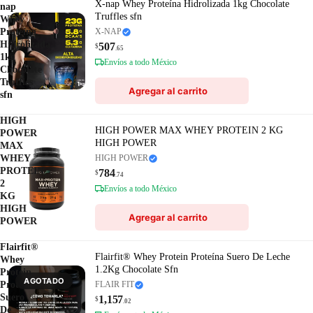
X-nap Whey Proteína Hidrolizada 1kg Chocolate
nap
Truffles sfn
Whey
Proteína
X-NAP
Hidrolizada
507
$
.65
1kg
Envíos a todo México
Chocolate
Truffles
Agregar al carrito
sfn
HIGH
HIGH POWER MAX WHEY PROTEIN 2 KG
POWER
HIGH POWER
MAX
WHEY
HIGH POWER
PROTEIN
784
$
.74
2
Envíos a todo México
KG
HIGH
Agregar al carrito
POWER
Flairfit®
Flairfit® Whey Protein Proteína Suero De Leche
Whey
1.2Kg Chocolate Sfn
Protein
AGOTADO
Proteína
FLAIR FIT
Suero
1,157
$
.02
De