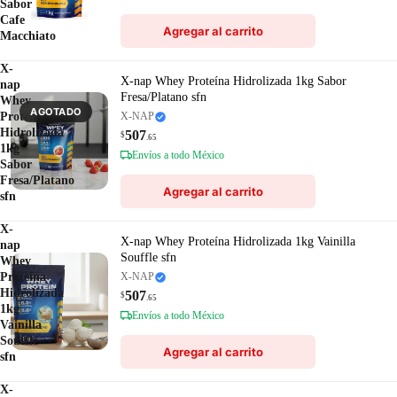
Sabor
Cafe
Agregar al carrito
Macchiato
X-
X-nap Whey Proteína Hidrolizada 1kg Sabor
nap
Fresa/Platano sfn
Whey
AGOTADO
Proteína
X-NAP
Hidrolizada
507
$
.65
1kg
Envíos a todo México
Sabor
Fresa/Platano
Agregar al carrito
sfn
X-
X-nap Whey Proteína Hidrolizada 1kg Vainilla
nap
Souffle sfn
Whey
Proteína
X-NAP
Hidrolizada
507
$
.65
1kg
Envíos a todo México
Vainilla
Souffle
Agregar al carrito
sfn
X-