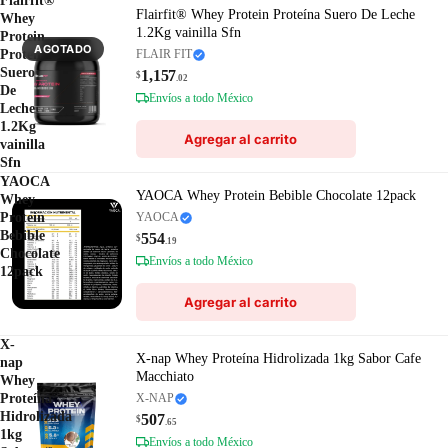
Flairfit®
Flairfit® Whey Protein Proteína Suero De Leche
Whey
1.2Kg vainilla Sfn
Protein
AGOTADO
Proteína
FLAIR FIT
Suero
1,157
$
.02
De
Envíos a todo México
Leche
1.2Kg
Agregar al carrito
vainilla
Sfn
YAOCA
YAOCA Whey Protein Bebible Chocolate 12pack
Whey
Protein
YAOCA
Bebible
554
$
.19
Chocolate
Envíos a todo México
12pack
Agregar al carrito
X-
X-nap Whey Proteína Hidrolizada 1kg Sabor Cafe
nap
Macchiato
Whey
Proteína
X-NAP
Hidrolizada
507
$
.65
1kg
Envíos a todo México