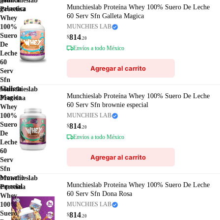
Munchieslab
Munchieslab Proteína Whey 100% Suero De Leche
galactica
Proteína
60 Serv Sfn Galleta Magica
Whey
100%
MUNCHIES LAB
Suero
814
$
.20
De
Envíos a todo México
Leche
60
Agregar al carrito
Serv
Sfn
Galleta
Munchieslab
Munchieslab Proteína Whey 100% Suero De Leche
Magica
Proteína
60 Serv Sfn brownie especial
Whey
100%
MUNCHIES LAB
Suero
814
$
.20
De
Envíos a todo México
Leche
60
Agregar al carrito
Serv
Sfn
brownie
Munchieslab
Munchieslab Proteína Whey 100% Suero De Leche
especial
Proteína
60 Serv Sfn Dona Rosa
Whey
100%
MUNCHIES LAB
Suero
814
$
.20