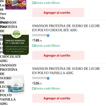
De
Envíos a todo México
Leche
60
Agregar al carrito
Serv
Sfn
Dona
SWANSON
SWANSON PROTEÍNA DE SUERO DE LECHE
Rosa
PROTEÍNA
EN POLVO CHOCOLATE 420G
DE
SUERO
SWANSON
DE
749
$
.70
LECHE
Envíos a todo México
EN
POLVO
Agregar al carrito
CHOCOLATE
420G
SWANSON
SWANSON PROTEÍNA DE SUERO DE LECHE
PROTEÍNA
EN POLVO VAINILLA 420G
DE
SUERO
SWANSON
DE
526
$
.95
LECHE
Envíos a todo México
EN
POLVO
Agregar al carrito
VAINILLA
420G