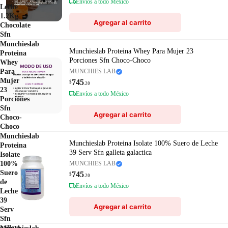
Envíos a todo México
Leche
1.2Kg
Agregar al carrito
Chocolate
Sfn
Munchieslab
Munchieslab Proteina Whey Para Mujer 23
Proteina
Porciones Sfn Choco-Choco
Whey
Para
MUNCHIES LAB
Mujer
745
$
.20
23
Envíos a todo México
Porciones
Sfn
Agregar al carrito
Choco-
Choco
Munchieslab
Munchieslab Proteina Isolate 100% Suero de Leche
Proteina
39 Serv Sfn galleta galactica
Isolate
100%
MUNCHIES LAB
Suero
745
$
.20
de
Envíos a todo México
Leche
39
Agregar al carrito
Serv
Sfn
galleta