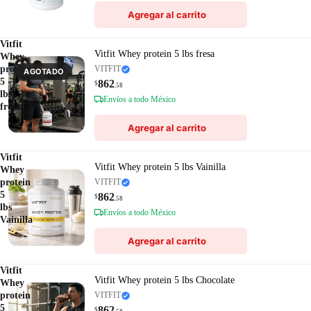
Agregar al carrito
Vitfit
Vitfit Whey protein 5 lbs fresa
Whey
protein
VITFIT
AGOTADO
5
862
$
.58
lbs
Envíos a todo México
fresa
Agregar al carrito
Vitfit
Vitfit Whey protein 5 lbs Vainilla
Whey
protein
VITFIT
5
862
$
.58
lbs
Envíos a todo México
Vainilla
Agregar al carrito
Vitfit
Vitfit Whey protein 5 lbs Chocolate
Whey
protein
VITFIT
5
862
$