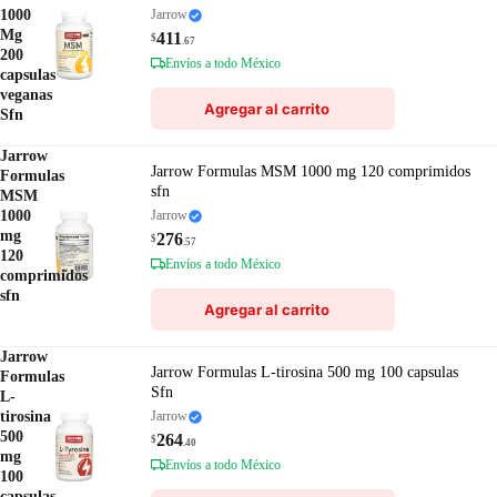
1000
Jarrow
Mg
411
$
.67
200
Envíos a todo México
capsulas
veganas
Agregar al carrito
Sfn
Jarrow
Jarrow Formulas MSM 1000 mg 120 comprimidos
Formulas
sfn
MSM
1000
Jarrow
mg
276
$
.57
120
Envíos a todo México
comprimidos
sfn
Agregar al carrito
Jarrow
Jarrow Formulas L-tirosina 500 mg 100 capsulas
Formulas
Sfn
L-
tirosina
Jarrow
500
264
$
.40
mg
Envíos a todo México
100
capsulas