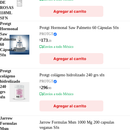
DE
ROSAS
Agregar al carrito
118ML
SFN
Protgt
Protgt Hormonal Saw Palmetto 60 Cápsulas Sfn
Hormonal
Saw
PROTGT
Palmetto
173
$
.23
60
Envíos a todo México
Cápsulas
Sfn
Agregar al carrito
Protgt
Protgt colágeno hidrolizado 240 grs sfn
colágeno
hidrolizado
PROTGT
240
296
$
.93
grs
Envíos a todo México
sfn
Agregar al carrito
Jarrow
Jarrow Formulas Msm 1000 Mg 200 capsulas
Formulas
veganas Sfn
Msm