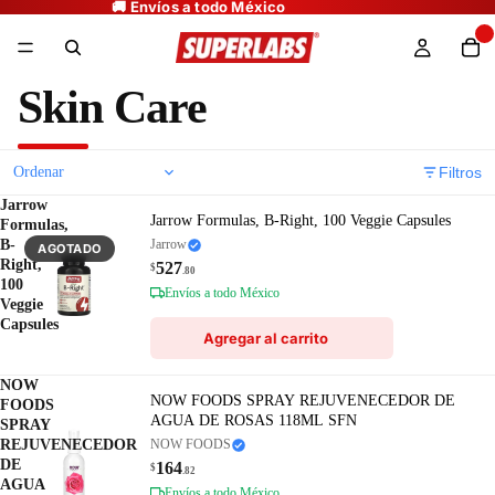
Skin Care
Filtros
Jarrow
Jarrow Formulas, B-Right, 100 Veggie Capsules
Formulas,
B-
Jarrow
AGOTADO
Right,
527
$
.80
100
Envíos a todo México
Veggie
Capsules
Agregar al carrito
NOW
NOW FOODS SPRAY REJUVENECEDOR DE
FOODS
AGUA DE ROSAS 118ML SFN
SPRAY
REJUVENECEDOR
NOW FOODS
DE
164
$
.82
AGUA
Envíos a todo México