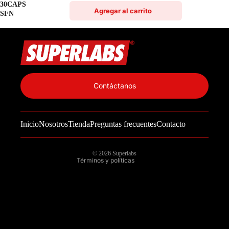
30CAPS
Agregar al carrito
SFN
Política de privacidad
Información de contacto
Contáctanos
Política de reembolso
Términos del servicio
Inicio
Nosotros
Tienda
Preguntas frecuentes
Contacto
Política de envío
Aviso legal
© 2026
Superlabs
Términos y políticas