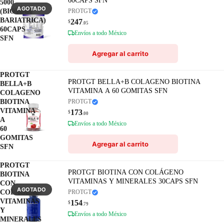
60CAPS SFN
5000
AGOTADO
(BIOTINA
PROTGT
BARIATRICA)
247
$
.05
60CAPS
Envíos a todo México
SFN
Agregar al carrito
PROTGT
PROTGT BELLA+B COLAGENO BIOTINA
BELLA+B
VITAMINA A 60 GOMITAS SFN
COLAGENO
BIOTINA
PROTGT
VITAMINA
173
$
.00
A
Envíos a todo México
60
GOMITAS
Agregar al carrito
SFN
PROTGT
PROTGT BIOTINA CON COLÁGENO
BIOTINA
VITAMINAS Y MINERALES 30CAPS SFN
CON
AGOTADO
COLÁGENO
PROTGT
VITAMINAS
154
$
.79
Y
Envíos a todo México
MINERALES