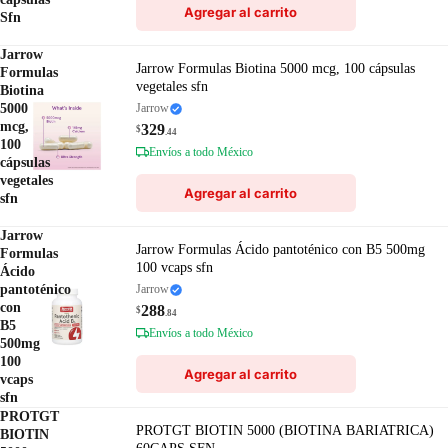
Agregar al carrito
Sfn
Jarrow
Jarrow Formulas Biotina 5000 mcg, 100 cápsulas
Formulas
vegetales sfn
Biotina
5000
Jarrow
mcg,
329
$
.44
100
Envíos a todo México
cápsulas
vegetales
Agregar al carrito
sfn
Jarrow
Jarrow Formulas Ácido pantoténico con B5 500mg
Formulas
100 vcaps sfn
Ácido
pantoténico
Jarrow
con
288
$
.84
B5
Envíos a todo México
500mg
100
Agregar al carrito
vcaps
sfn
PROTGT
PROTGT BIOTIN 5000 (BIOTINA BARIATRICA)
BIOTIN