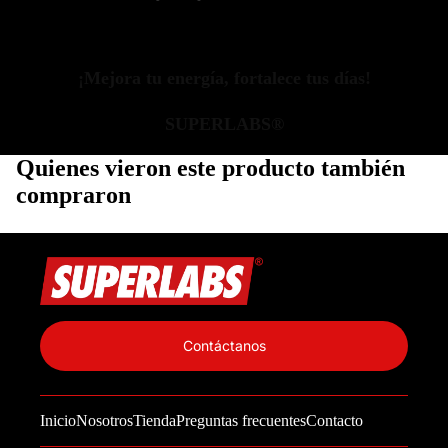
¡Mejora tu energía, fortalece tus días!
SUPERLABS®
Quienes vieron este producto también
compraron
Política de privacidad
Información de contacto
Contáctanos
Política de reembolso
Términos del servicio
Inicio
Nosotros
Tienda
Preguntas frecuentes
Contacto
Política de envío