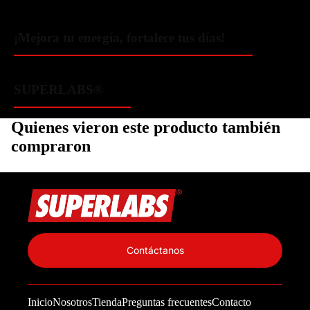
¡Mejora tu energía, fortalece tus días!
SUPERLABS®
Quienes vieron este producto también
compraron
Política de privacidad
Información de contacto
Contáctanos
Política de reembolso
Términos del servicio
Inicio
Nosotros
Tienda
Preguntas frecuentes
Contacto
Política de envío