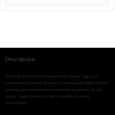
Descripción
Holix Lab Proteína Pura Isolated Whey Protein 1 kg es un
suplemento de proteína de suero de leche aislada (Whey Isolate)
diseñado para quienes buscan una fuente de proteína de alta
pureza, rápida absorción y bajo contenido de grasa y
carbohidratos.