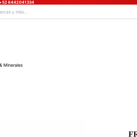
+52 6442041334
& Minerales
F