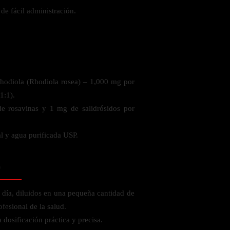
 de fácil administración.
 la salud
Rhodiola (Rhodiola rosea) – 1,000 mg por
1:1).
de rosavinas y 1 mg de salidrósidos por
l y agua purificada USP.
o
 día, diluidos en una pequeña cantidad de
fesional de la salud.
ás
 dosificación práctica y precisa.