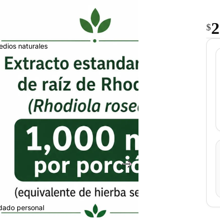
2
$
edios naturales
idado personal