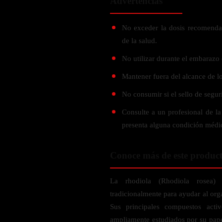
Advertencias
Probiótico
Bebidas Energeticas
Enzimas Digestivas
No exceder la dosis recomendad
POR OBJETIVOS
Fibra
de la salud.
Aloe Vera
Aumento de masa muscular
No utilizar durante el embarazo 
Jengibre
Desarrollo de resistencia
Mantener fuera del alcance de lo
Pérdida de peso
SOPORTE DE ESTRÉS
No consumir si el sello de segur
Apoyo para entrenamiento
Magnesio
Consulte a un profesional de la
Ashwagandha
presenta alguna condición médi
Gaba
SAMe
Conoce más de este produc
L-Teanina
La rhodiola (Rhodiola rosea) 
INMUNIDAD
tradicionalmente para ayudar al orga
Sus principales compuestos activ
Vitamina D
ampliamente estudiados por su pape