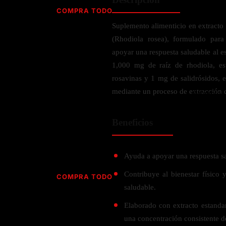
Jabón
Vitamina D
COMPRA TODO
Sérums
Jengibre
Suplemento alimenticio en extracto 
MULTIVITAMÍNICOS
Creatina
Ginkgo Biloba
(Rhodiola rosea), formulado para
BELLEZA DESDE ADENTRO
Hidratación y Electrolitos
Hierba de San Juan
Para hombres
apoyar una respuesta saludable al es
Proteína Vegana
Colágeno
Hoja de olivo
1,000 mg de raíz de rhodiola, e
Para mujeres
Biotina
rosavinas y 1 mg de salidrósidos, 
Hierbabuena
Para niños
PROTEÍNAS
mediante un proceso de extracción qu
Alimentos
Ácido hialurónico
Berberina
HIERBAS L-N
Proteina Whey
Prenatal y postnatal
CUIDADO DEL CABELLO
Beneficios
Proteína Isolada
Maca
POR PREOCUPACIÓN
Proteína Vegana
Estilizado del cabello
Moringa
Proteína Vegetariana
Shampoo y acondicionador
Lavanda
Ayuda a apoyar una respuesta sal
NAC
Proteínas Especiales
Licopeno
Corazón y Cardiobascular
Contribuye al bienestar físico
COMPRA TODO
CUIDADO FACIAL
Luteina
saludable.
Articulaciones
RESISTENCIA
Tés Herbales
Sérums
Salud para Hombres
Elaborado con extracto estandar
HIERBAS O-R
Hidratacion y Electrollitos
NAD
Limpiador Facial
Salud para Mujeres
una concentración consistente d