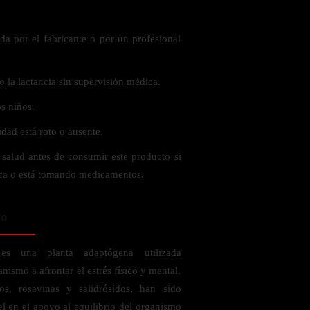
a por el fabricante o por un profesional
o la lactancia sin supervisión médica.
s niños.
idad está roto o ausente.
 salud antes de consumir este producto si
ca o está tomando medicamentos.
to
es una planta adaptógena utilizada
nismo a afrontar el estrés físico y mental.
os, rosavinas y salidrósidos, han sido
l en el apoyo al equilibrio del organismo