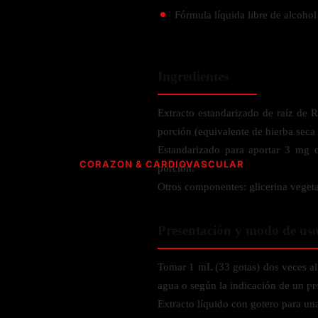
Verdes y Super Alimentos
Hidratación y Electrolitos
Crema Anti Arrugas
Olivo
Fórmula líquida libre de alcohol
Especias
ESPECIALIDAD
Creatina
Orégano
CUIDADO PERSONAL
Apoyo a
Recuperación Post- Entreno
Psyllium
Libre de Gluten
SNAKS
Suplementos de Pre- Entreno
Aromaterapia
Rhodiola
Vegano
Ingredientes
Waffles
Desodorante
Raíz de Regaliz
Vegetariano
AMINOÁCIDOS PARA ENTRENAMIENTO
Barras
Extracto estandarizado de raíz de 
Salud dental y oral
Orgánico
HIERBAS S-Z
Gomitas
porción (equivalente de hierba seca 
Complejo de Aminoácidos
Estandarizado para aportar 3 mg 
Cereales y granola
L- Glutamina
Saw Palmetto
CORAZON & CARDIOVASCULAR
porción.
L-Arginina
Semilla Negra
Otros componentes: glicerina vegeta
ACEITES
Quercetina
Taurina
Saúco
CoQ10 & Ubiquinol
Aceite de Coco
L-Citrulina
Triphala
Presentación y modo de us
Azucar en Sangre
Aceite de orégano
Valeriana
PÉRDIDA DE PESO
Presión Arterial
Tomar 1 mL (33 gotas) dos veces al
POLVOS
HONGOS
Apoyo Glucemia
Metabolismo
agua o según la indicación de un pro
M
Leche y Crema
Control de Apetito
Extracto líquido con gotero para una
Cola de Pavo
SALUD CEREBRAL