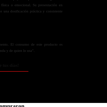
 física o emocional. Su presentación en
ce una dosificación práctica y consistente
ento. El consumo de este producto es
nda y de quien lo usa”.
e tus días!
 compraron