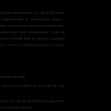
líquido estandarizado de raíz de Rhodiola
 complementar la alimentación diaria y
trés. Cada porción aporta el equivalente a
standarizado para proporcionar 3 mg de
en una fórmula libre de alcohol elaborada
e conserva el perfil natural de la planta.
 saludables
udable al estrés.
 y mental como parte de un estilo de vida
izado de raíz de rhodiola para garantizar
e compuestos activos.