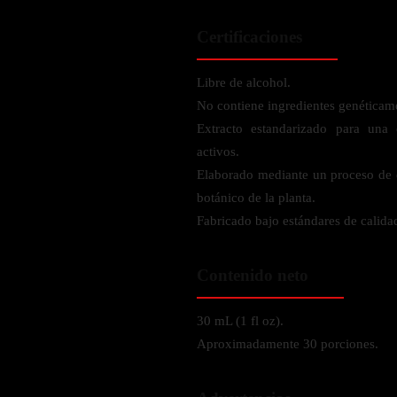
Verdes y Super Alimentos
L-Carnitna
Cordyceps
Fosfatidilserina
Certificaciones
Vinagre de Sidra de Manzana
Maitake
BEBIDAS
Melena de Leon
Frijol Blanco
Melena de León
Libre de alcohol.
Ginkgo Biloba
Batidos de proteínas
Reishi
No contiene ingredientes genética
SOPORTE DE ENERGÍA
Pregnenolone
Hidratacion y Electrolitos
Extracto estandarizado para una
Omegas
Vitamina B12
activos.
Suplementos de Betabel
Elaborado mediante un proceso de ex
ARTICULACIONES & ÓSEO
Ginseng
botánico de la planta.
Colageno
Fabricado bajo estándares de calidad
Suplementos de Té Verde
Cúrcuma
Suplementos de Abeja
Glucosamina condroitina
Contenido neto
BEBIDAS Y SNACKS
Boswellia
30 mL (1 fl oz).
Acido Hialuronato
Batidos sustitutivos de comida
Aproximadamente 30 porciones.
Batidos de Proteina
INTESTINAL & DIGESTIÓN
Barras de Proteinas