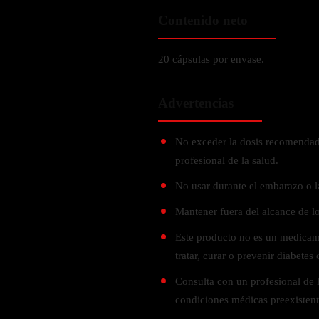
Zinc
Contenido neto
Oregano
Glutatión
20 cápsulas por envase.
Saúco
Advertencias
BIENESTAR FEMENINO
Soporte Hormonal
No exceder la dosis recomendada
Soporte Urinario
profesional de la salud.
Belleza
No usar durante el embarazo o l
Probióticos para Mujer
Mantener fuera del alcance de lo
Este producto no es un medicame
BIENESTAR MASCULINO
tratar, curar o prevenir diabetes 
Resistencia
Consulta con un profesional de la
Salud sexual
condiciones médicas preexistente
Salud para próstata