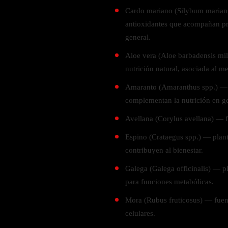
Verdes y Super Alimentos
L-Carnitna
Cordyceps
Cardo mariano (Silybum marian
Fosfatidilserina
Vinagre de Sidra de Manzana
Maitake
antioxidantes que acompañan pr
BEBIDAS
Melena de Leon
Frijol Blanco
general.
Melena de León
Ginkgo Biloba
Batidos de proteínas
Reishi
Aloe vera (Aloe barbadensis mil
SOPORTE DE ENERGÍA
Pregnenolone
Hidratacion y Electrolitos
nutrición natural, asociada al m
Omegas
Vitamina B12
Amaranto (Amaranthus spp.) — s
Suplementos de Betabel
complementan la nutrición en ge
ARTICULACIONES & ÓSEO
Ginseng
Avellana (Corylus avellana) — f
Colageno
Suplementos de Té Verde
Espino (Crataegus spp.) — plant
Cúrcuma
Suplementos de Abeja
contribuyen al bienestar.
Glucosamina condroitina
BEBIDAS Y SNACKS
Galega (Galega officinalis) — p
Boswellia
para funciones metabólicas.
Acido Hialuronato
Batidos sustitutivos de comida
Mora (Rubus fruticosus) — fuen
Batidos de Proteina
INTESTINAL & DIGESTIÓN
celulares.
Barras de Proteinas