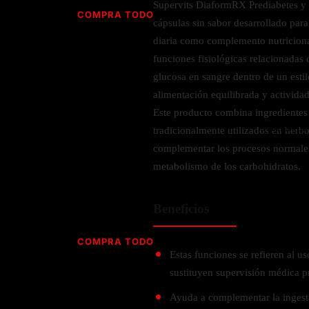
Jabón
Supervits DiaformRX Prediabetes y 
Vitamina D
COMPRA TODO
cápsulas sin sabor desarrollado para 
Sérums
Jengibre
diaria como complemento nutriciona
MULTIVITAMÍNICOS
Creatina
Ginkgo Biloba
BELLEZA DESDE ADENTRO
funciones fisiológicas relacionadas
Hidratación y Electrolitos
Hierba de San Juan
Para hombres
glucosa en sangre dentro de un esti
Proteína Vegana
Colágeno
Hoja de olivo
Para mujeres
alimentación equilibrada y actividad 
Biotina
Hierbabuena
Para niños
Este producto combina ingredientes 
PROTEÍNAS
Alimentos
Ácido hialurónico
tradicionalmente utilizados en herbo
Berberina
HIERBAS L-N
Proteina Whey
complementar los procesos normales
Prenatal y postnatal
CUIDADO DEL CABELLO
metabolismo de los carbohidratos.
Proteína Isolada
Maca
POR PREOCUPACIÓN
Proteína Vegana
Estilizado del cabello
Moringa
Beneficios
Proteína Vegetariana
Shampoo y acondicionador
Lavanda
NAC
Proteínas Especiales
Licopeno
Corazón y Cardiobascular
COMPRA TODO
CUIDADO FACIAL
Luteina
Estas funciones se refieren al 
Articulaciones
RESISTENCIA
Tés Herbales
sustituyen supervisión médica p
Sérums
Salud para Hombres
HIERBAS O-R
Hidratacion y Electrollitos
NAD
Limpiador Facial
Ayuda a complementar la ingest
Salud para Mujeres