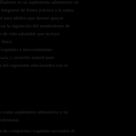
Diabetes es un suplemento alimenticio en
integrarse de forma práctica a la rutina
l para adultos que desean apoyar
 con la regulación del metabolismo de
lo de vida saludable que incluye
física.
vegetales y micronutrientes
 saludables
laria y nutrición natural para
 del organismo relacionados con el
uso como suplemento alimenticio y no
rofesional.
a de compuestos vegetales asociados al