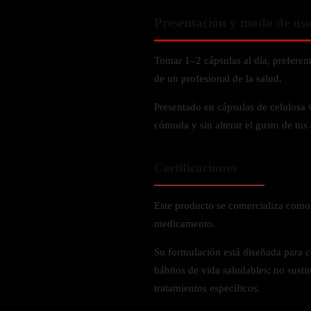
Probiótico
Bebidas Energeticas
Presentación y modo de us
Enzimas Digestivas
POR OBJETIVOS
Fibra
Tomar 1–2 cápsulas al día, prefere
Aloe Vera
Aumento de masa muscular
de un profesional de la salud.
Jengibre
Desarrollo de resistencia
Presentado en cápsulas de celulosa 
Pérdida de peso
SOPORTE DE ESTRÉS
cómoda y sin alterar el gusto de tus
Apoyo para entrenamiento
Magnesio
Certificaciones
Ashwagandha
Gaba
Este producto se comercializa como
SAMe
medicamento.
L-Teanina
Su formulación está diseñada para 
hábitos de vida saludables; no susti
INMUNIDAD
tratamientos específicos.
Vitamina D