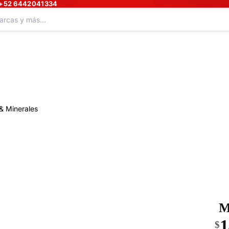
+52 6442041334
& Minerales
M
1
$