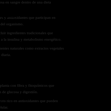
cosa en sangre dentro de una dieta
 la salud
tes y antioxidantes que participan en
 del organismo.
luir ingredientes tradicionales que
 a la insulina y metabolismo energético.
entes naturales como extractos vegetales
 diaria.
planta con fibra y fitoquímicos que
n de glucosa y digestión.
uto rico en antioxidantes que pueden
ás
lular.