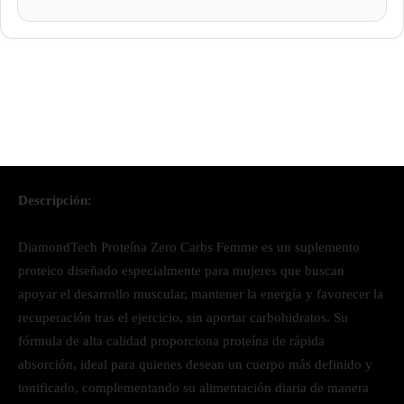
Descripción:
DiamondTech Proteína Zero Carbs Femme es un suplemento
proteico diseñado especialmente para mujeres que buscan
apoyar el desarrollo muscular, mantener la energía y favorecer la
recuperación tras el ejercicio, sin aportar carbohidratos. Su
fórmula de alta calidad proporciona proteína de rápida
absorción, ideal para quienes desean un cuerpo más definido y
tonificado, complementando su alimentación diaria de manera