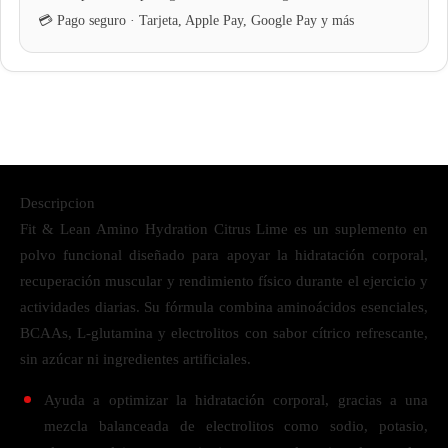
Descripcion
Fit & Lean Amino Hydration Citrus Lime es un suplemento en
polvo funcional diseñado para apoyar la hidratación corporal,
recuperación muscular y rendimiento físico durante el ejercicio y
actividades diarias. Su fórmula combina aminoácidos esenciales,
BCAAs, L-glutamina y electrolitos con sabor cítrico refrescante,
sin azúcar ni ingredientes artificiales.
Ayuda a optimizar la hidratación corporal, gracias a una
mezcla balanceada de electrolitos como sodio, potasio,