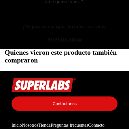
y de quien lo usa”.
¡Mejora tu energía, fortalece tus días!
SUPERLABS®
Quienes vieron este producto también
compraron
Política de privacidad
Información de contacto
Contáctanos
Política de reembolso
Términos del servicio
Inicio
Nosotros
Tienda
Preguntas frecuentes
Contacto
Política de envío