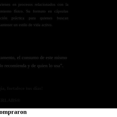
rvienen en procesos relacionados con la
imiento físico. Su formato en cápsulas
ación práctica para quienes buscan
ntener un estilo de vida activo.
camento, el consumo de este mismo
lo recomienda y de quien lo usa”.
a, fortalece tus días!
ERLABS®
 compraron