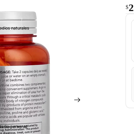
2
$
edios naturales
idado personal