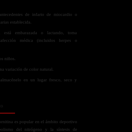
antecedentes de infarto de miocardio o
arias establecida.
 está embarazada o lactando, toma
fección médica (incluidos herpes o
os niños.
a variación de color natural.
 almacénelo en un lugar fresco, seco y
to
rnitina es popular en el ámbito deportivo
bolismo del nitrógeno y la síntesis de