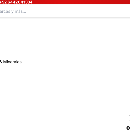
+52 6442041334
& Minerales
o