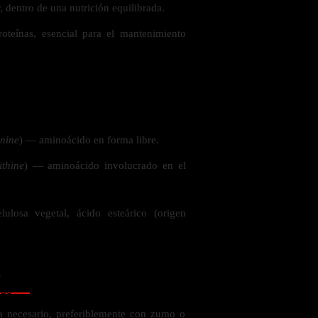
 dentro de una nutrición equilibrada.
oteínas, esencial para el mantenimiento
 la salud
inine
) — aminoácido en forma libre.
ithine
) — aminoácido involucrado en el
lulosa vegetal, ácido esteárico (origen
o
ás
a necesario, preferiblemente con zumo o