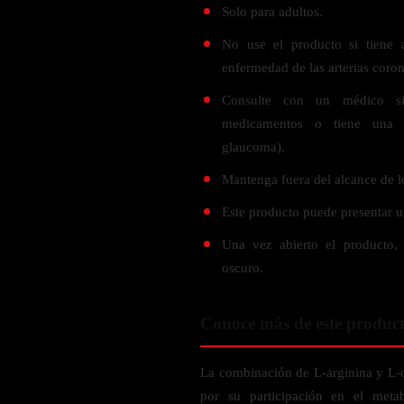
Probiótico
Solo para adultos.
Bebidas Energeticas
Enzimas Digestivas
No use el producto si tiene 
POR OBJETIVOS
Fibra
enfermedad de las arterias coron
Aloe Vera
Aumento de masa muscular
Consulte con un médico si
Jengibre
Desarrollo de resistencia
medicamentos o tiene una a
glaucoma).
Pérdida de peso
SOPORTE DE ESTRÉS
Apoyo para entrenamiento
Mantenga fuera del alcance de l
Magnesio
Este producto puede presentar un
Ashwagandha
Una vez abierto el producto,
Gaba
oscuro.
SAMe
L-Teanina
Conoce más de este produc
INMUNIDAD
La combinación de L-arginina y L-o
Vitamina D
por su participación en el meta