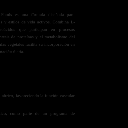
Foods es una fórmula diseñada para
s y estilos de vida activos. Combina L-
noácidos que participan en procesos
ntesis de proteínas y el metabolismo del
las vegetales facilita su incorporación en
tación diaria.
 saludables
nítrico, favoreciendo la función vascular
ísico, como parte de un programa de