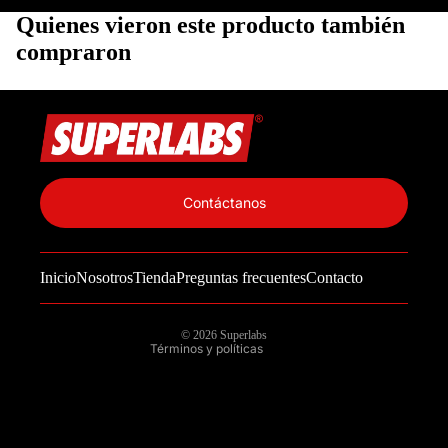
Quienes vieron este producto también
compraron
Política de privacidad
Información de contacto
Contáctanos
Política de reembolso
Términos del servicio
Inicio
Nosotros
Tienda
Preguntas frecuentes
Contacto
Política de envío
Aviso legal
© 2026
Superlabs
Términos y políticas