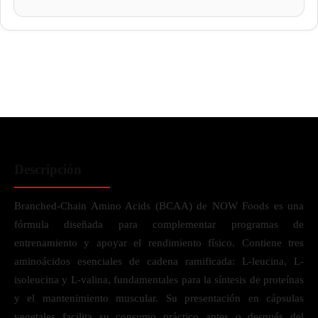
Descripción
Branched-Chain Amino Acids (BCAA) de NOW Foods es una
fórmula diseñada para complementar programas de
entrenamiento y apoyar el rendimiento físico. Contiene tres
aminoácidos esenciales de cadena ramificada: L-leucina, L-
isoleucina y L-valina, fundamentales para la síntesis de proteínas
y el mantenimiento muscular. Su presentación en cápsulas
vegetales facilita su consumo práctico antes o después del