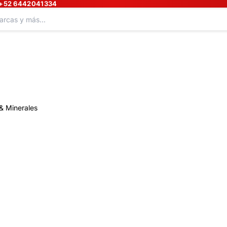
+52 6442041334
& Minerales