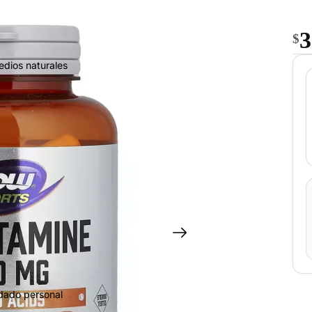
3
$
edios naturales
idado personal