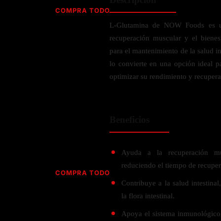
Jabón
Vitamina D
COMPRA TODO
Sérums
Jengibre
L-Glutamina de NOW Foods es un
MULTIVITAMÍNICOS
Creatina
Ginkgo Biloba
recuperación muscular y el bienes
BELLEZA DESDE ADENTRO
Hidratación y Electrolitos
Hierba de San Juan
Para hombres
para el mantenimiento de la salud in
Proteína Vegana
Colágeno
Hoja de olivo
lo convierte en una opción ideal p
Para mujeres
Biotina
optimizar su rendimiento y recupera
Hierbabuena
Para niños
PROTEÍNAS
Alimentos
Ácido hialurónico
Berberina
HIERBAS L-N
Proteina Whey
Prenatal y postnatal
CUIDADO DEL CABELLO
Beneficios
Proteína Isolada
Maca
POR PREOCUPACIÓN
Proteína Vegana
Estilizado del cabello
Moringa
Proteína Vegetariana
Shampoo y acondicionador
Lavanda
Ayuda a la recuperación mus
NAC
Proteínas Especiales
reduciendo el tiempo de recuper
Licopeno
Corazón y Cardiobascular
COMPRA TODO
CUIDADO FACIAL
Luteina
Contribuye a la salud intestin
Articulaciones
RESISTENCIA
Tés Herbales
Sérums
la flora intestinal.
Salud para Hombres
HIERBAS O-R
Hidratacion y Electrollitos
NAD
Limpiador Facial
Salud para Mujeres
Apoya el sistema inmunológico,