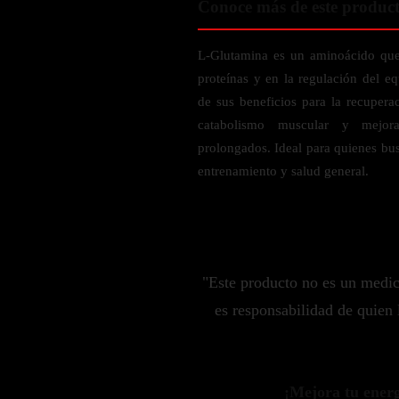
Conoce más de este produc
Probiótico
Bebidas Energeticas
Enzimas Digestivas
L-Glutamina es un aminoácido que 
POR OBJETIVOS
Fibra
proteínas y en la regulación del e
Aloe Vera
Aumento de masa muscular
de sus beneficios para la recupera
Jengibre
Desarrollo de resistencia
catabolismo muscular y mejora
Pérdida de peso
prolongados. Ideal para quienes bu
SOPORTE DE ESTRÉS
entrenamiento y salud general.
Apoyo para entrenamiento
Magnesio
Ashwagandha
Gaba
SAMe
"Este producto no es un medi
L-Teanina
es responsabilidad de quien 
INMUNIDAD
Vitamina D
¡Mejora tu energí