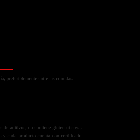
 la salud
o
ía, preferiblemente entre las comidas.
ás
 de aditivos, no contiene gluten ni soya,
es y cada producto cuenta con certificado