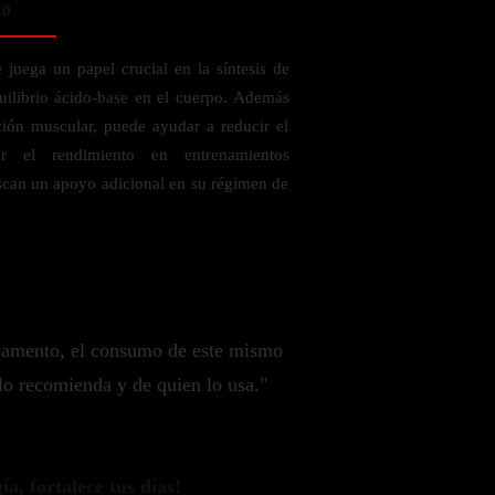
to
juega un papel crucial en la síntesis de
quilibrio ácido-base en el cuerpo. Además
ción muscular, puede ayudar a reducir el
r el rendimiento en entrenamientos
scan un apoyo adicional en su régimen de
camento, el consumo de este mismo
lo recomienda y de quien lo usa."
a, fortalece tus días!