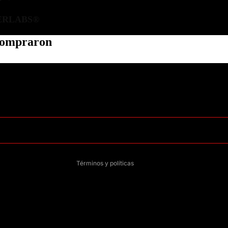
ERLABS®
 compraron
Política de privacidad
Información de contacto
Política de reembolso
Términos del servicio
Política de envío
Aviso legal
Términos y políticas