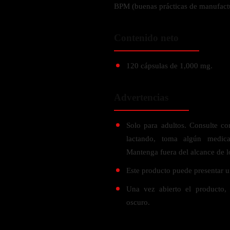
Verdes y Super Alimentos
L-Carnitna
BPM (buenas prácticas de manufact
Cordyceps
Fosfatidilserina
Vinagre de Sidra de Manzana
Maitake
BEBIDAS
Melena de Leon
Frijol Blanco
Contenido neto
Melena de León
Ginkgo Biloba
Batidos de proteínas
Reishi
SOPORTE DE ENERGÍA
Pregnenolone
120 cápsulas de 1,000 mg.
Hidratacion y Electrolitos
Omegas
Vitamina B12
Advertencias
Suplementos de Betabel
ARTICULACIONES & ÓSEO
Ginseng
Solo para adultos. Consulte c
Colageno
Suplementos de Té Verde
lactando, toma algún medic
Cúrcuma
Suplementos de Abeja
Mantenga fuera del alcance de l
Glucosamina condroitina
BEBIDAS Y SNACKS
Este producto puede presentar un
Boswellia
Acido Hialuronato
Una vez abierto el producto,
Batidos sustitutivos de comida
oscuro.
Batidos de Proteina
INTESTINAL & DIGESTIÓN
Barras de Proteinas