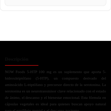
Descripción
NOW Foods 5-HTP 100 mg es un suplemento que aporta 5-
hidroxitriptófano (5-HTP), un compuesto derivado del
aminoácido L-triptófano y precursor directo de la serotonina. La
serotonina es un neurotransmisor clave relacionado con el estado
de ánimo, el descanso y el bienestar emocional. Esta fórmula en
cápsulas vegetales es ideal para quienes buscan apoyo natural
para el equilibrio mental y el descanso nocturno.