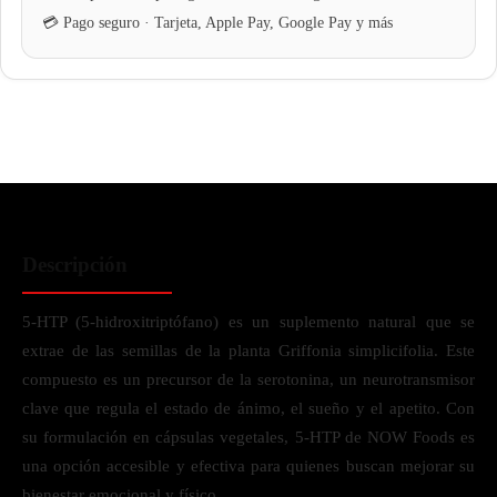
Descripción
5-HTP (5-hidroxitriptófano) es un suplemento natural que se
extrae de las semillas de la planta Griffonia simplicifolia. Este
compuesto es un precursor de la serotonina, un neurotransmisor
clave que regula el estado de ánimo, el sueño y el apetito. Con
su formulación en cápsulas vegetales, 5-HTP de NOW Foods es
una opción accesible y efectiva para quienes buscan mejorar su
bienestar emocional y físico.