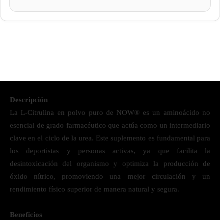
Descripción
La L-Citrulina en polvo puro de NOW® es un aminoácido no
esencial de grado farmacéutico que actúa como un intermediario
clave en el ciclo de la urea. Este suplemento es fundamental para
los deportistas y personas activas, ya que facilita la
desintoxicación del organismo y optimiza la producción de
óxido nítrico, promoviendo una mejor circulación y un
rendimiento físico superior de manera natural y segura.
Beneficios