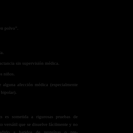
en polvo”.
a.
actancia sin supervisión médica.
s niños.
e alguna afección médica (especialmente
bipolar).
 es sometida a rigurosas pruebas de
o versátil que se disuelve fácilmente y no
adirlo a batidos de proteínas o pre-