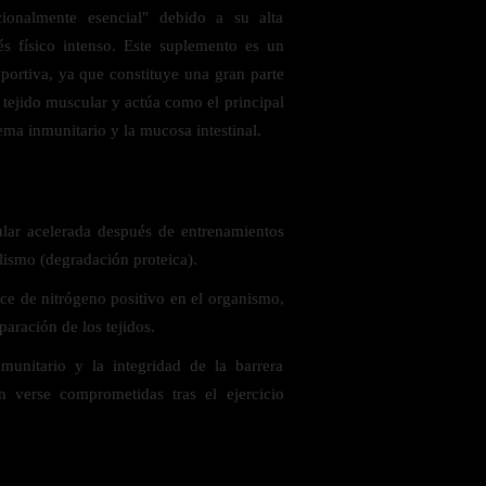
cionalmente esencial" debido a su alta
s físico intenso. Este suplemento es un
eportiva, ya que constituye una gran parte
l tejido muscular y actúa como el principal
tema inmunitario y la mucosa intestinal.
 saludables
lar acelerada después de entrenamientos
lismo (degradación proteica).
ce de nitrógeno positivo en el organismo,
paración de los tejidos.
munitario y la integridad de la barrera
en verse comprometidas tras el ejercicio