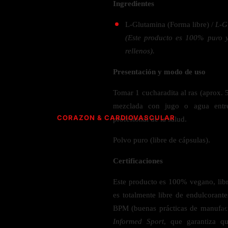
Verdes y Super Alimentos
Hidratación y Electrolitos
Ingredientes
Crema Anti Arrugas
Olivo
Especias
ESPECIALIDAD
Creatina
Orégano
L-Glutamina (Forma libre) /
L-G
CUIDADO PERSONAL
Apoyo a
Recuperación Post- Entreno
Psyllium
(Este producto es 100% puro y 
Libre de Gluten
SNAKS
Suplementos de Pre- Entreno
Aromaterapia
rellenos).
Rhodiola
Vegano
Waffles
Desodorante
Raíz de Regaliz
Vegetariano
Presentación y modo de uso
AMINOÁCIDOS PARA ENTRENAMIENTO
Barras
Salud dental y oral
Orgánico
HIERBAS S-Z
Tomar 1 cucharadita al ras (aprox. 5
Gomitas
Complejo de Aminoácidos
mezclada con jugo o agua entr
Cereales y granola
L- Glutamina
Saw Palmetto
CORAZON & CARDIOVASCULAR
profesional de la salud.
L-Arginina
Semilla Negra
ACEITES
Quercetina
Polvo puro (libre de cápsulas).
Taurina
Saúco
CoQ10 & Ubiquinol
Aceite de Coco
L-Citrulina
Triphala
Certificaciones
Azucar en Sangre
Aceite de orégano
Valeriana
PÉRDIDA DE PESO
Este producto es 100% vegano, libre
Presión Arterial
es totalmente libre de endulcorant
POLVOS
HONGOS
Apoyo Glucemia
Metabolismo
M
BPM (buenas prácticas de manufact
Leche y Crema
Control de Apetito
Cola de Pavo
Informed Sport
, que garantiza q
SALUD CEREBRAL