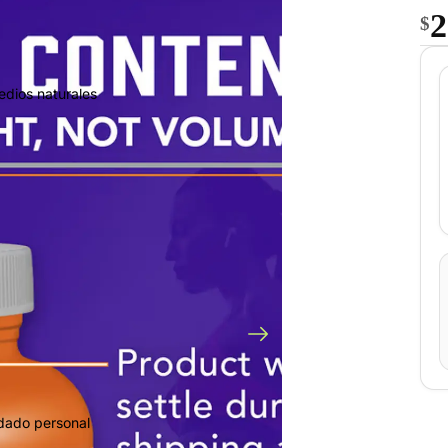
2
$
edios naturales
idado personal