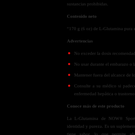
Verdes y Super Alimentos
L-Carnitna
sustancias prohibidas.
Cordyceps
Fosfatidilserina
Vinagre de Sidra de Manzana
Maitake
Contenido neto
BEBIDAS
Melena de Leon
Frijol Blanco
Melena de León
Ginkgo Biloba
“170 g (6 oz) de L-Glutamina pura 
Batidos de proteínas
Reishi
SOPORTE DE ENERGÍA
Pregnenolone
Hidratacion y Electrolitos
Advertencias
Omegas
Vitamina B12
No exceder la dosis recomendad
Suplementos de Betabel
ARTICULACIONES & ÓSEO
No usar durante el embarazo o l
Ginseng
Colageno
Mantener fuera del alcance de lo
Suplementos de Té Verde
Cúrcuma
Suplementos de Abeja
Consulte a su médico si padec
Glucosamina condroitina
enfermedad hepática o trastorno 
BEBIDAS Y SNACKS
Boswellia
Conoce más de este producto
Acido Hialuronato
Batidos sustitutivos de comida
La L-Glutamina de NOW® Sports
Batidos de Proteina
INTESTINAL & DIGESTIÓN
identidad y pureza. Es un suplement
Barras de Proteinas
tiene sabor, lo que permite añ