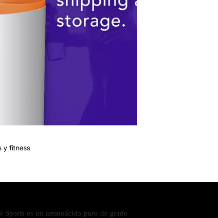
 y fitness
 Sports es un aminoácido puro de grado