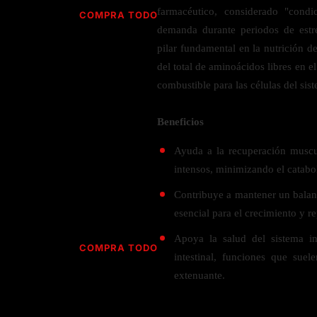
Jabón
Vitamina D
farmacéutico, considerado "condi
COMPRA TODO
Sérums
Jengibre
demanda durante periodos de estré
MULTIVITAMÍNICOS
Creatina
Ginkgo Biloba
pilar fundamental en la nutrición d
BELLEZA DESDE ADENTRO
Hidratación y Electrolitos
del total de aminoácidos libres en e
Hierba de San Juan
Para hombres
combustible para las células del sis
Proteína Vegana
Colágeno
Hoja de olivo
Para mujeres
Biotina
Hierbabuena
Para niños
PROTEÍNAS
Beneficios
Alimentos
Ácido hialurónico
Berberina
HIERBAS L-N
Proteina Whey
Ayuda a la recuperación muscu
Prenatal y postnatal
CUIDADO DEL CABELLO
intensos, minimizando el catabo
Proteína Isolada
Maca
POR PREOCUPACIÓN
Proteína Vegana
Contribuye a mantener un balan
Estilizado del cabello
Moringa
esencial para el crecimiento y re
Proteína Vegetariana
Shampoo y acondicionador
Lavanda
NAC
Proteínas Especiales
Apoya la salud del sistema in
Licopeno
Corazón y Cardiobascular
COMPRA TODO
CUIDADO FACIAL
intestinal, funciones que suel
Luteina
Articulaciones
RESISTENCIA
extenuante.
Tés Herbales
Sérums
Salud para Hombres
HIERBAS O-R
Hidratacion y Electrollitos
NAD
Limpiador Facial
Salud para Mujeres