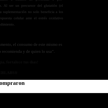
o. Al ser un precursor del glutatión (el
su suplementación no solo beneficia a los
spuesta celular ante el estrés oxidativo
ndimiento.
amento, el consumo de este mismo es
o recomienda y de quien lo usa”.
a, fortalece tus días!
ERLABS®
 compraron
Política de privacidad
Información de contacto