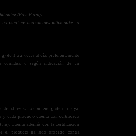
lutamine (Free-Form)
.
 la salud
no contiene ingredientes adicionales ni
 g) de 1 a 2 veces al día, preferentemente
e comidas, o según indicación de un
 de aditivos, no contiene gluten ni soya,
es y cada producto cuenta con certificado
ás
ura). Cuenta además con la certificación
ue el producto ha sido probado contra