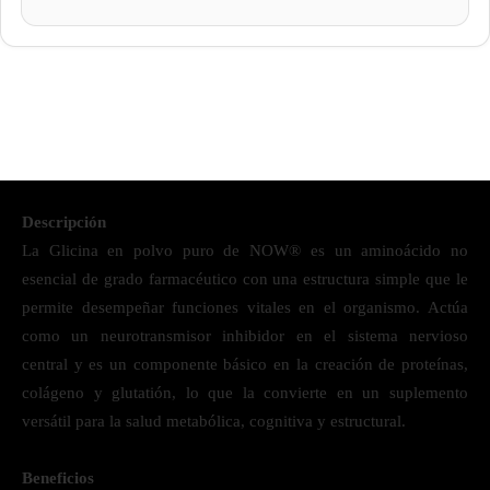
Descripción
La Glicina en polvo puro de NOW® es un aminoácido no
esencial de grado farmacéutico con una estructura simple que le
permite desempeñar funciones vitales en el organismo. Actúa
como un neurotransmisor inhibidor en el sistema nervioso
central y es un componente básico en la creación de proteínas,
colágeno y glutatión, lo que la convierte en un suplemento
versátil para la salud metabólica, cognitiva y estructural.
Beneficios