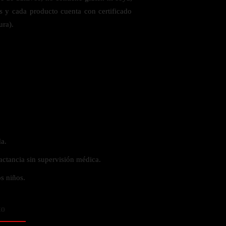
es y cada producto cuenta con certificado
ura).
a.
actancia sin supervisión médica.
s niños.
to