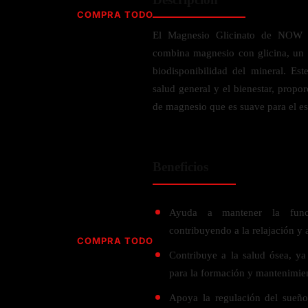
Jabón
Vitamina D
COMPRA TODO
Sérums
Jengibre
El Magnesio Glicinato de NOW F
MULTIVITAMÍNICOS
Creatina
Ginkgo Biloba
combina magnesio con glicina, un 
BELLEZA DESDE ADENTRO
Hidratación y Electrolitos
Hierba de San Juan
Para hombres
biodisponibilidad del mineral. Es
Proteína Vegana
Colágeno
Hoja de olivo
salud general y el bienestar, prop
Para mujeres
Biotina
de magnesio que es suave para el e
Hierbabuena
Para niños
PROTEÍNAS
Alimentos
Ácido hialurónico
Berberina
HIERBAS L-N
Proteina Whey
Prenatal y postnatal
CUIDADO DEL CABELLO
Beneficios
Proteína Isolada
Maca
POR PREOCUPACIÓN
Proteína Vegana
Estilizado del cabello
Moringa
Proteína Vegetariana
Shampoo y acondicionador
Lavanda
Ayuda a mantener la func
NAC
Proteínas Especiales
contribuyendo a la relajación y a
Licopeno
Corazón y Cardiobascular
COMPRA TODO
CUIDADO FACIAL
Luteina
Contribuye a la salud ósea, ya
Articulaciones
RESISTENCIA
Tés Herbales
Sérums
para la formación y mantenimien
Salud para Hombres
HIERBAS O-R
Hidratacion y Electrollitos
NAD
Limpiador Facial
Salud para Mujeres
Apoya la regulación del sueño