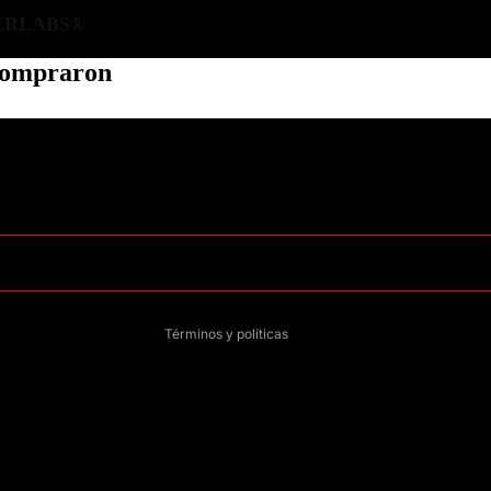
ERLABS®
 compraron
Política de privacidad
Información de contacto
Política de reembolso
Términos del servicio
Política de envío
Aviso legal
Términos y políticas