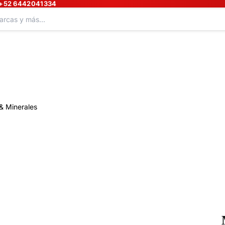
+52 6442041334
& Minerales