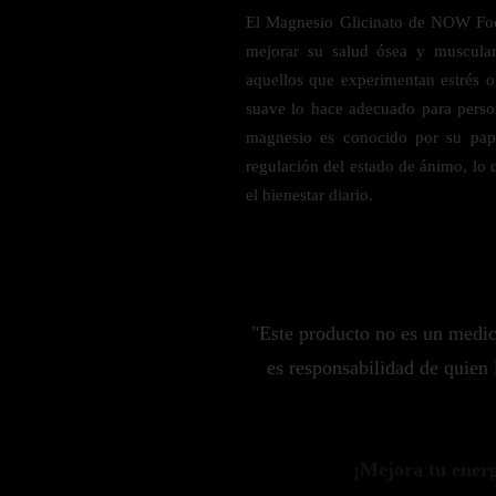
Probiótico
Bebidas Energeticas
El Magnesio Glicinato de NOW Foo
Enzimas Digestivas
mejorar su salud ósea y muscular
POR OBJETIVOS
Fibra
aquellos que experimentan estrés o
suave lo hace adecuado para perso
Aloe Vera
Aumento de masa muscular
magnesio es conocido por su pap
Jengibre
Desarrollo de resistencia
regulación del estado de ánimo, lo q
Pérdida de peso
el bienestar diario.
SOPORTE DE ESTRÉS
Apoyo para entrenamiento
Magnesio
Ashwagandha
Gaba
"Este producto no es un medi
SAMe
es responsabilidad de quien 
L-Teanina
INMUNIDAD
¡Mejora tu energí
Vitamina D