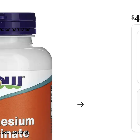
4
$
edios naturales
idado personal