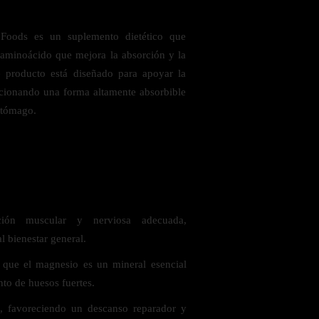
oods es un suplemento dietético que
aminoácido que mejora la absorción y la
te producto está diseñado para apoyar la
orcionando una forma altamente absorbible
stómago.
 saludables
ión muscular y nerviosa adecuada,
l bienestar general.
 que el magnesio es un mineral esencial
to de huesos fuertes.
, favoreciendo un descanso reparador y