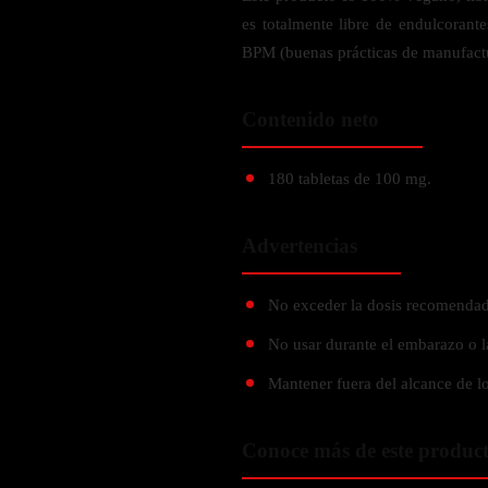
Verdes y Super Alimentos
L-Carnitna
Cordyceps
es totalmente libre de endulcorant
Fosfatidilserina
Vinagre de Sidra de Manzana
Maitake
BPM (buenas prácticas de manufact
BEBIDAS
Melena de Leon
Frijol Blanco
Melena de León
Ginkgo Biloba
Batidos de proteínas
Reishi
Contenido neto
SOPORTE DE ENERGÍA
Pregnenolone
Hidratacion y Electrolitos
Omegas
Vitamina B12
180 tabletas de 100 mg.
Suplementos de Betabel
ARTICULACIONES & ÓSEO
Ginseng
Advertencias
Colageno
Suplementos de Té Verde
Cúrcuma
No exceder la dosis recomendad
Suplementos de Abeja
Glucosamina condroitina
No usar durante el embarazo o l
BEBIDAS Y SNACKS
Boswellia
Mantener fuera del alcance de lo
Acido Hialuronato
Batidos sustitutivos de comida
Batidos de Proteina
Conoce más de este produc
INTESTINAL & DIGESTIÓN
Barras de Proteinas