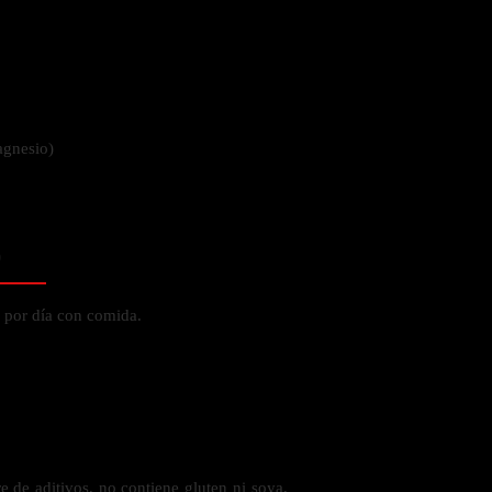
 la salud
agnesio)
o
 por día con comida.
ás
 de aditivos, no contiene gluten ni soya,