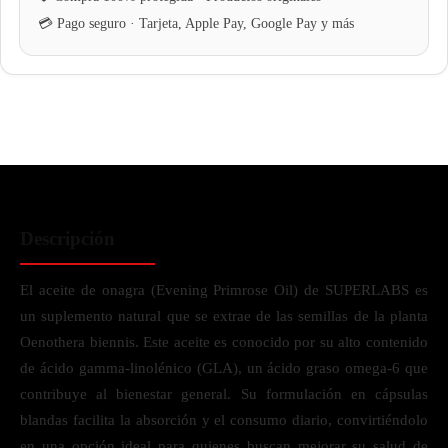
Descripción
El aceite de onagra (Evening Primrose Oil) de SUPERLABS es
un suplemento natural que se extrae de las semillas de la planta
Oenothera biennis. Este aceite es conocido por su alto contenido
de ácido gamma-linolénico (GLA), un ácido graso omega-6 que
contribuye al bienestar general. Su formulación en cápsulas
blandas facilita la absorción y el consumo diario, convirtiéndolo
en una opción ideal para quienes buscan mejorar su salud de