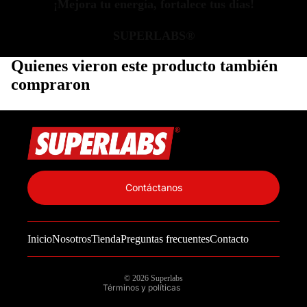
¡Mejora tu energía, fortalece tus días!
SUPERLABS®
Quienes vieron este producto también
compraron
Política de privacidad
Información de contacto
Contáctanos
Política de reembolso
Términos del servicio
Inicio
Nosotros
Tienda
Preguntas frecuentes
Contacto
Política de envío
Aviso legal
© 2026
Superlabs
Términos y políticas