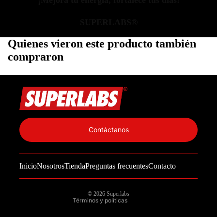
¡Mejora tu energía, fortalece tus días!
SUPERLABS®
Quienes vieron este producto también
compraron
Política de privacidad
Información de contacto
Contáctanos
Política de reembolso
Términos del servicio
Inicio
Nosotros
Tienda
Preguntas frecuentes
Contacto
Política de envío
Aviso legal
© 2026
Superlabs
Términos y políticas