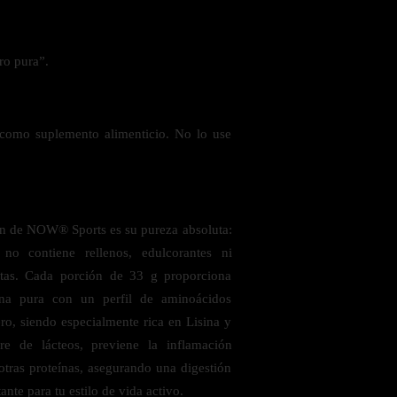
ro pura”.
como suplemento alimenticio. No lo use
ein de NOW® Sports es su pureza absoluta:
 no contiene rellenos, edulcorantes ni
cetas. Cada porción de 33 g proporciona
na pura con un perfil de aminoácidos
ro, siendo especialmente rica en Lisina y
bre de lácteos, previene la inflamación
otras proteínas, asegurando una digestión
nte para tu estilo de vida activo.