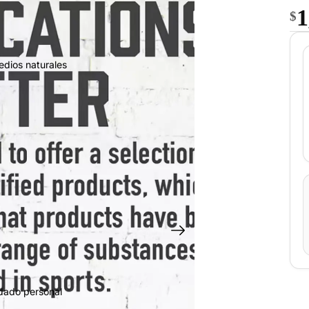
1
$
edios naturales
idado personal