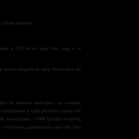
 la salud
 (
Pisum sativum
).
mente a 355 ml de agua fría, jugo o su
y oscuro después de abrir. Polvo puro sin
re de aditivos artificiales, no contiene
 de endulzantes y cada producto cuenta con
 de manufactura / GMP Quality Assured).
ás
ormed-Sport, garantizando que está libre
.