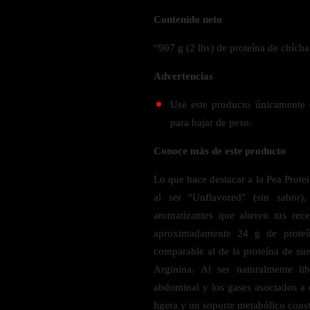
Verdes y Super Alimentos
L-Carnitna
Cordyceps
Contenido neto
Fosfatidilserina
Vinagre de Sidra de Manzana
Maitake
BEBIDAS
Melena de Leon
“907 g (2 lbs) de proteína de chícha
Frijol Blanco
Melena de León
Ginkgo Biloba
Batidos de proteínas
Reishi
Advertencias
SOPORTE DE ENERGÍA
Pregnenolone
Hidratacion y Electrolitos
Use este producto únicamente 
Omegas
Vitamina B12
para bajar de peso.
Suplementos de Betabel
ARTICULACIONES & ÓSEO
Conoce más de este producto
Ginseng
Colageno
Suplementos de Té Verde
Lo que hace destacar a la Pea Prot
Cúrcuma
Suplementos de Abeja
al ser "Unflavored" (sin sabor),
Glucosamina condroitina
aromatizantes que alteren tus re
BEBIDAS Y SNACKS
Boswellia
aproximadamente 24 g de proteí
comparable al de la proteína de sue
Acido Hialuronato
Batidos sustitutivos de comida
Arginina. Al ser naturalmente li
Batidos de Proteina
abdominal y los gases asociados a 
INTESTINAL & DIGESTIÓN
Barras de Proteinas
ligera y un soporte metabólico consta