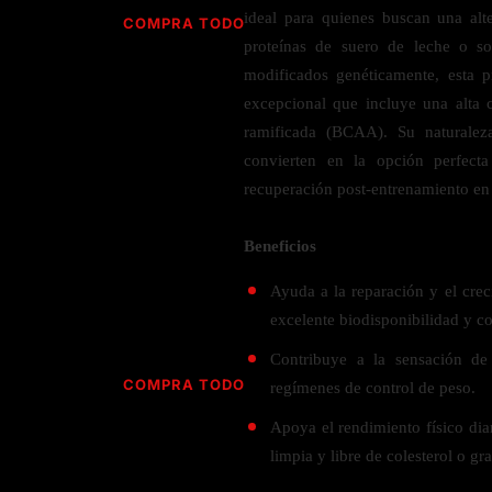
Jabón
Vitamina D
ideal para quienes buscan una alte
COMPRA TODO
Sérums
Jengibre
proteínas de suero de leche o so
MULTIVITAMÍNICOS
Creatina
Ginkgo Biloba
modificados genéticamente, esta p
BELLEZA DESDE ADENTRO
Hidratación y Electrolitos
excepcional que incluye una alta
Hierba de San Juan
Para hombres
ramificada (BCAA). Su naturalez
Proteína Vegana
Colágeno
Hoja de olivo
Para mujeres
convierten en la opción perfect
Biotina
Hierbabuena
Para niños
PROTEÍNAS
recuperación post-entrenamiento en 
Alimentos
Ácido hialurónico
Berberina
HIERBAS L-N
Proteina Whey
Prenatal y postnatal
Beneficios
CUIDADO DEL CABELLO
Proteína Isolada
Maca
Ayuda a la reparación y el cre
POR PREOCUPACIÓN
Proteína Vegana
Estilizado del cabello
Moringa
excelente biodisponibilidad y co
Proteína Vegetariana
Shampoo y acondicionador
Lavanda
NAC
Contribuye a la sensación de
Proteínas Especiales
Licopeno
Corazón y Cardiobascular
COMPRA TODO
regímenes de control de peso.
CUIDADO FACIAL
Luteina
Articulaciones
RESISTENCIA
Apoya el rendimiento físico di
Tés Herbales
Sérums
Salud para Hombres
limpia y libre de colesterol o gr
HIERBAS O-R
Hidratacion y Electrollitos
NAD
Limpiador Facial
Salud para Mujeres