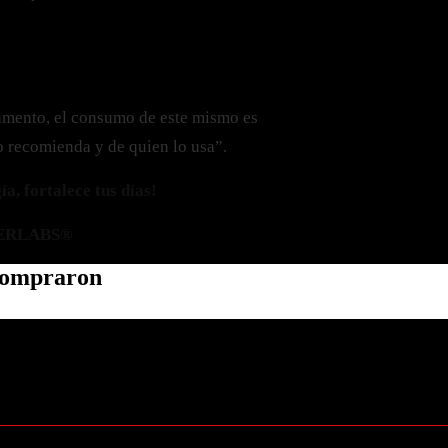
amento, el consumo de este mismo es
o recomienda y de quien lo usa”.
a, fortalece tus días!
ERLABS®
 compraron
Política de privacidad
Información de contacto
Política de reembolso
Términos del servicio