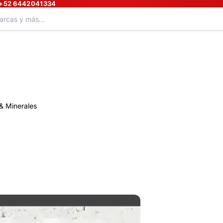
+52 6442041334
& Minerales