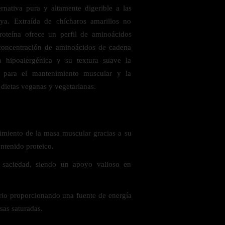
rnativa pura y altamente digerible a las
ya. Extraída de chícharos amarillos no
roteína ofrece un perfil de aminoácidos
 concentración de aminoácidos de cadena
a hipoalergénica y su textura suave la
a para el mantenimiento muscular y la
dietas veganas y vegetarianas.
 saludables
cimiento de la masa muscular gracias a su
ntenido proteico.
 saciedad, siendo un apoyo valioso en
ario proporcionando una fuente de energía
asas saturadas.