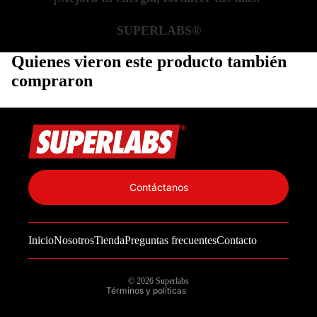
SUPERLABS®
Quienes vieron este producto también
compraron
Política de privacidad
Información de contacto
Contáctanos
Política de reembolso
Términos del servicio
Inicio
Nosotros
Tienda
Preguntas frecuentes
Contacto
Política de envío
Aviso legal
© 2026
Superlabs
Términos y políticas