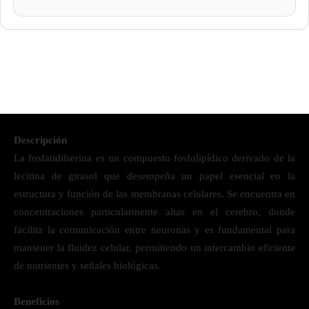
Descripción
La fosfatidilserina es un compuesto fosfolipídico derivado de la
lecitina de girasol que desempeña un papel esencial en la
estructura y función de las membranas celulares. Se encuentra en
concentraciones particularmente altas en el cerebro, donde
facilita la comunicación entre neuronas y es fundamental para
mantener la fluidez celular, permitiendo un intercambio eficiente
de nutrientes y señales biológicas.
Beneficios