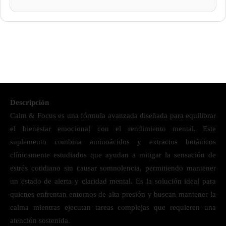
Descripción
Calm & Focus es una fórmula avanzada diseñada para equilibrar
el bienestar emocional con el rendimiento mental. Este
suplemento combina aminoácidos y extractos botánicos
clínicamente estudiados que ayudan a mitigar la sensación de
estrés cotidiano sin causar somnolencia, permitiendo mantener
un estado de alerta y claridad mental. Es la solución ideal para
quienes enfrentan entornos de alta presión y buscan mantener la
calma mientras ejecutan tareas complejas que requieren una
atención sostenida.