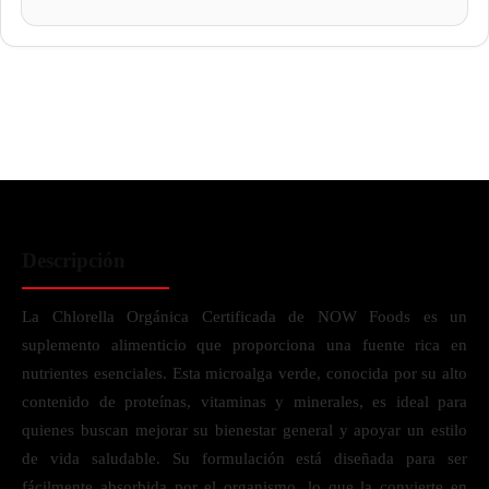
Descripción
La Chlorella Orgánica Certificada de NOW Foods es un
suplemento alimenticio que proporciona una fuente rica en
nutrientes esenciales. Esta microalga verde, conocida por su alto
contenido de proteínas, vitaminas y minerales, es ideal para
quienes buscan mejorar su bienestar general y apoyar un estilo
de vida saludable. Su formulación está diseñada para ser
fácilmente absorbida por el organismo, lo que la convierte en