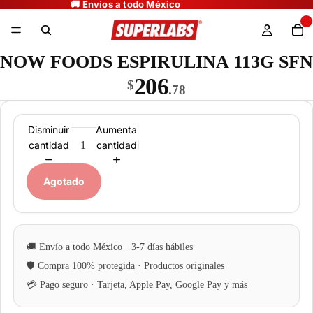
NOW FOODS ESPIRULINA 113G SFN
206
$
.78
Disminuir
Aumentar
cantidad
cantidad
Agotado