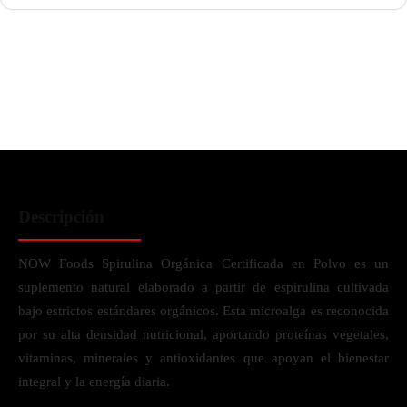
Descripción
NOW Foods Spirulina Orgánica Certificada en Polvo es un
suplemento natural elaborado a partir de espirulina cultivada
bajo estrictos estándares orgánicos. Esta microalga es reconocida
por su alta densidad nutricional, aportando proteínas vegetales,
vitaminas, minerales y antioxidantes que apoyan el bienestar
integral y la energía diaria.