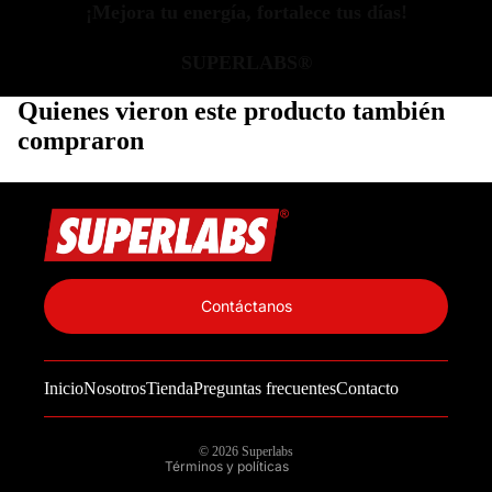
¡Mejora tu energía, fortalece tus días!
SUPERLABS®
Quienes vieron este producto también
compraron
Política de privacidad
Información de contacto
Contáctanos
Política de reembolso
Términos del servicio
Inicio
Nosotros
Tienda
Preguntas frecuentes
Contacto
Política de envío
Aviso legal
© 2026
Superlabs
Términos y políticas