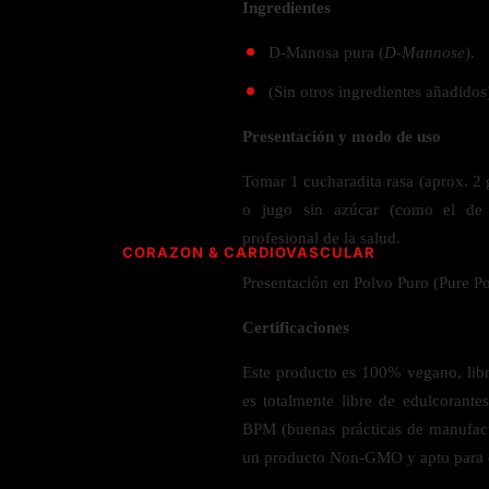
Verdes y Super Alimentos
Hidratación y Electrolitos
Ingredientes
Crema Anti Arrugas
Olivo
Especias
ESPECIALIDAD
Creatina
Orégano
D-Manosa pura (
D-Mannose
).
CUIDADO PERSONAL
Apoyo a
Recuperación Post- Entreno
Psyllium
Libre de Gluten
SNAKS
(Sin otros ingredientes añadidos
Suplementos de Pre- Entreno
Aromaterapia
Rhodiola
Vegano
Waffles
Presentación y modo de uso
Desodorante
Raíz de Regaliz
Vegetariano
AMINOÁCIDOS PARA ENTRENAMIENTO
Barras
Salud dental y oral
Orgánico
Tomar 1 cucharadita rasa (aprox. 2 
HIERBAS S-Z
Gomitas
Complejo de Aminoácidos
o jugo sin azúcar (como el de 
Cereales y granola
L- Glutamina
profesional de la salud.
Saw Palmetto
CORAZON & CARDIOVASCULAR
L-Arginina
Semilla Negra
Presentación en Polvo Puro (Pure P
ACEITES
Quercetina
Taurina
Saúco
Certificaciones
CoQ10 & Ubiquinol
Aceite de Coco
L-Citrulina
Triphala
Azucar en Sangre
Aceite de orégano
Este producto es 100% vegano, libre
Valeriana
PÉRDIDA DE PESO
Presión Arterial
es totalmente libre de edulcorante
POLVOS
HONGOS
Apoyo Glucemia
BPM (buenas prácticas de manufac
Metabolismo
M
un producto Non-GMO y apto para d
Leche y Crema
Control de Apetito
Cola de Pavo
SALUD CEREBRAL