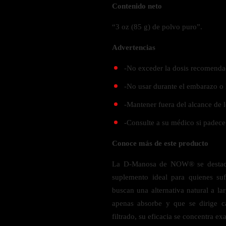
Verdes y Super Alimentos
L-Carnitna
Contenido neto
Cordyceps
Fosfatidilserina
Vinagre de Sidra de Manzana
Maitake
“3 oz (85 g) de polvo puro”.
BEBIDAS
Melena de Leon
Frijol Blanco
Melena de León
Advertencias
Ginkgo Biloba
Batidos de proteínas
Reishi
SOPORTE DE ENERGÍA
Pregnenolone
Hidratacion y Electrolitos
-No exceder la dosis recomenda
Omegas
Vitamina B12
-No usar durante el embarazo o 
Suplementos de Betabel
ARTICULACIONES & ÓSEO
-Mantener fuera del alcance de l
Ginseng
-Consulte a su médico si padece
Colageno
Suplementos de Té Verde
Cúrcuma
Suplementos de Abeja
Conoce más de este producto
Glucosamina condroitina
La D-Manosa de NOW® se destaca 
BEBIDAS Y SNACKS
Boswellia
suplemento ideal para quienes suf
Acido Hialuronato
Batidos sustitutivos de comida
buscan una alternativa natural a la
Batidos de Proteina
apenas absorbe y que se dirige c
INTESTINAL & DIGESTIÓN
filtrado, su eficacia se concentra e
Barras de Proteinas