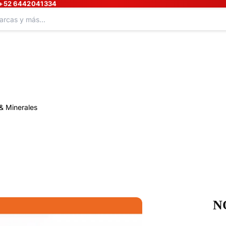
+52 6442041334
& Minerales
N