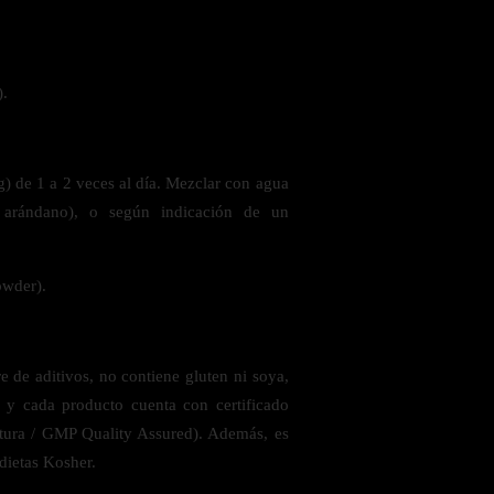
 la salud
).
g) de 1 a 2 veces al día. Mezclar con agua
arándano), o según indicación de un
owder).
 de aditivos, no contiene gluten ni soya,
s y cada producto cuenta con certificado
tura / GMP Quality Assured). Además, es
ás
ietas Kosher.