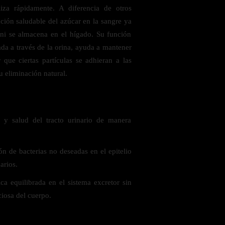
iza rápidamente. A diferencia de otros
ación saludable del azúcar en la sangre ya
ni se almacena en el hígado. Su función
ada a través de la orina, ayuda a mantener
r que ciertas partículas se adhieran a las
u eliminación natural.
 saludables
 y salud del tracto urinario de manera
ón de bacterias no deseadas en el epitelio
arios.
 equilibrada en el sistema excretor sin
iciosa del cuerpo.