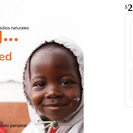
2
$
edios naturales
idado personal