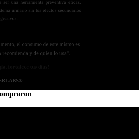
 ser una herramienta preventiva eficaz,
stema urinario sin los efectos secundarios
agresivos.
amento, el consumo de este mismo es
o recomienda y de quien lo usa”.
a, fortalece tus días!
ERLABS®
 compraron
Política de privacidad
Información de contacto
Política de reembolso