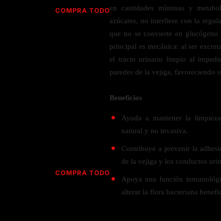
Jabón
Vitamina D
en cantidades mínimas y metabol
COMPRA TODO
Sérums
Jengibre
azúcares, no interfiere con la regul
MULTIVITAMÍNICOS
Creatina
Ginkgo Biloba
que no se convierte en glucógeno 
BELLEZA DESDE ADENTRO
Hidratación y Electrolitos
principal es mecánica: al ser excret
Hierba de San Juan
Para hombres
el tracto urinario limpio al impedi
Proteína Vegana
Colágeno
Hoja de olivo
Para mujeres
paredes de la vejiga, favoreciendo s
Biotina
Hierbabuena
Para niños
PROTEÍNAS
Alimentos
Ácido hialurónico
Berberina
Beneficios
HIERBAS L-N
Proteina Whey
Prenatal y postnatal
CUIDADO DEL CABELLO
Ayuda a mantener la limpieza
Proteína Isolada
Maca
natural y no invasiva.
POR PREOCUPACIÓN
Proteína Vegana
Estilizado del cabello
Moringa
Contribuye a prevenir la adhesi
Proteína Vegetariana
Shampoo y acondicionador
Lavanda
NAC
de la vejiga y los conductos urin
Proteínas Especiales
Licopeno
Corazón y Cardiobascular
COMPRA TODO
CUIDADO FACIAL
Apoya una función inmunológica
Luteina
Articulaciones
RESISTENCIA
alterar la flora bacteriana benef
Tés Herbales
Sérums
Salud para Hombres
HIERBAS O-R
Hidratacion y Electrollitos
NAD
Limpiador Facial
Salud para Mujeres