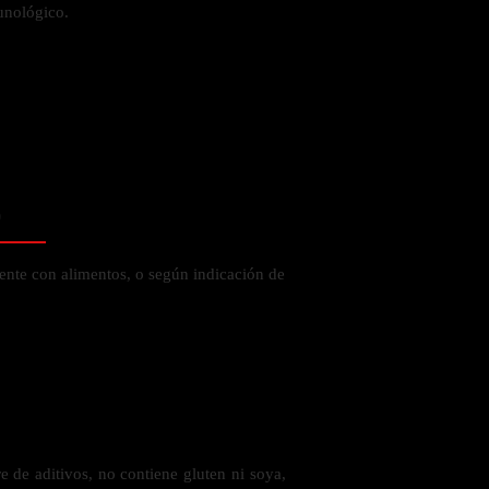
unológico.
 la salud
o
ente con alimentos, o según indicación de
ás
 de aditivos, no contiene gluten ni soya,