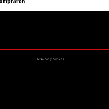
 compraron
Política de privacidad
Información de contacto
Política de reembolso
Términos del servicio
Política de envío
Aviso legal
Términos y políticas