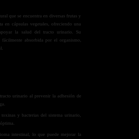
al que se encuentra en diversas frutas y
ta en cápsulas vegetales, ofreciendo una
apoyar la salud del tracto urinario. Su
r fácilmente absorbida por el organismo,
l.
 saludables
racto urinario al prevenir la adhesión de
ga.
toxinas y bacterias del sistema urinario,
óptima.
ioma intestinal, lo que puede mejorar la