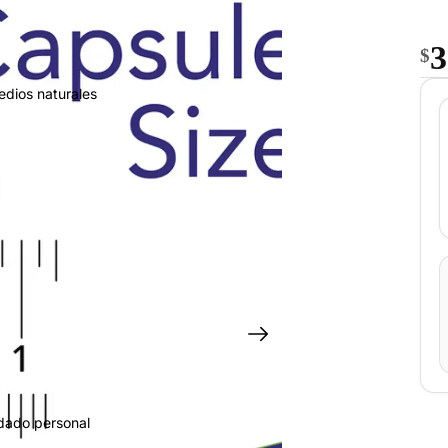
3
$
edios naturales
idado personal