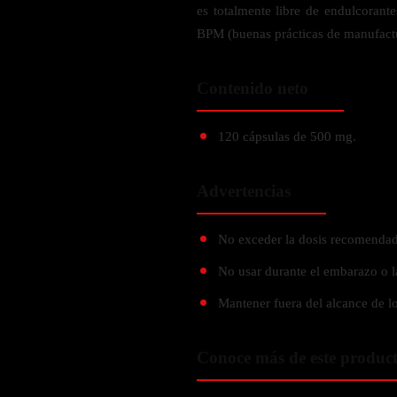
Verdes y Super Alimentos
L-Carnitna
es totalmente libre de endulcorant
Cordyceps
Fosfatidilserina
BPM (buenas prácticas de manufact
Vinagre de Sidra de Manzana
Maitake
BEBIDAS
Melena de Leon
Frijol Blanco
Melena de León
Ginkgo Biloba
Contenido neto
Batidos de proteínas
Reishi
SOPORTE DE ENERGÍA
Pregnenolone
Hidratacion y Electrolitos
120 cápsulas de 500 mg.
Omegas
Vitamina B12
Suplementos de Betabel
ARTICULACIONES & ÓSEO
Advertencias
Ginseng
Colageno
Suplementos de Té Verde
No exceder la dosis recomendad
Cúrcuma
Suplementos de Abeja
Glucosamina condroitina
No usar durante el embarazo o l
BEBIDAS Y SNACKS
Boswellia
Mantener fuera del alcance de lo
Acido Hialuronato
Batidos sustitutivos de comida
Conoce más de este produc
Batidos de Proteina
INTESTINAL & DIGESTIÓN
Barras de Proteinas