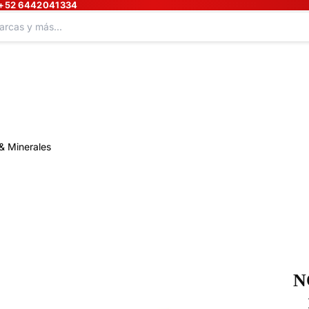
+52 6442041334
& Minerales
N