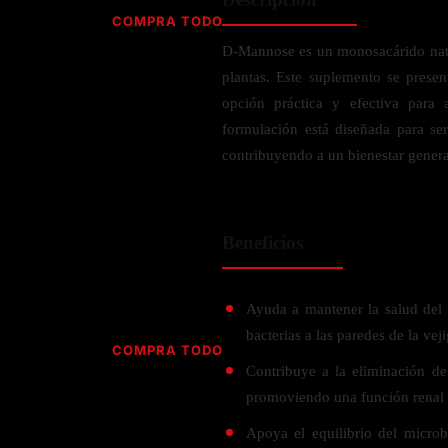
Jabón
Vitamina D
COMPRA TODO
Sérums
Jengibre
D-Mannose es un monosacárido natur
MULTIVITAMÍNICOS
Creatina
Ginkgo Biloba
plantas. Este suplemento se presen
BELLEZA DESDE ADENTRO
Hidratación y Electrolitos
Hierba de San Juan
Para hombres
opción práctica y efectiva para 
Proteína Vegana
Colágeno
Hoja de olivo
formulación está diseñada para se
Para mujeres
Biotina
contribuyendo a un bienestar genera
Hierbabuena
Para niños
PROTEÍNAS
Alimentos
Ácido hialurónico
Berberina
HIERBAS L-N
Proteina Whey
Prenatal y postnatal
CUIDADO DEL CABELLO
Beneficios
Proteína Isolada
Maca
POR PREOCUPACIÓN
Proteína Vegana
Estilizado del cabello
Moringa
Proteína Vegetariana
Shampoo y acondicionador
Lavanda
Ayuda a mantener la salud del t
NAC
Proteínas Especiales
bacterias a las paredes de la veji
Licopeno
Corazón y Cardiobascular
COMPRA TODO
CUIDADO FACIAL
Luteina
Contribuye a la eliminación de 
Articulaciones
RESISTENCIA
Tés Herbales
Sérums
promoviendo una función renal 
Salud para Hombres
HIERBAS O-R
Hidratacion y Electrollitos
NAD
Limpiador Facial
Salud para Mujeres
Apoya el equilibrio del microb