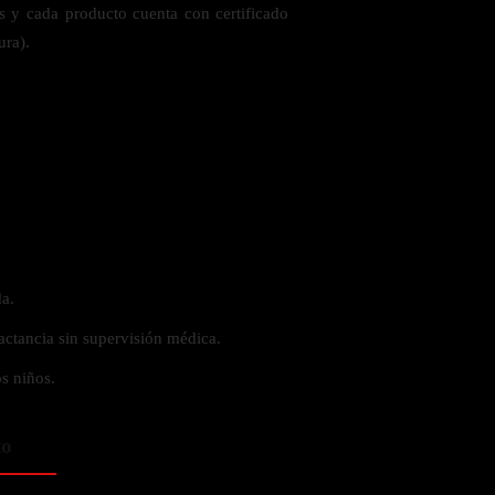
es y cada producto cuenta con certificado
ura).
a.
actancia sin supervisión médica.
s niños.
to