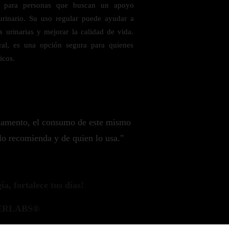
l para personas que buscan un apoyo
 urinario. Su uso regular puede ayudar a
s urinarias y mejorar la calidad de vida.
ral, es una opción segura para quienes
icos.
camento, el consumo de este mismo
lo recomienda y de quien lo usa."
a, fortalece tus días!
ERLABS®