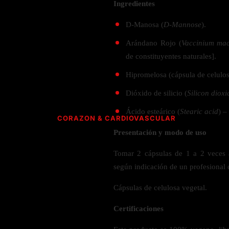
Verdes y Super Alimentos
Hidratación y Electrolitos
Ingredientes
Crema Anti Arrugas
Olivo
Especias
ESPECIALIDAD
Creatina
Orégano
D-Manosa (
D-Mannose
).
CUIDADO PERSONAL
Apoyo a
Recuperación Post- Entreno
Psyllium
Libre de Gluten
SNAKS
Arándano Rojo (
Vaccinium ma
Suplementos de Pre- Entreno
Aromaterapia
Rhodiola
Vegano
de constituyentes naturales].
Waffles
Desodorante
Raíz de Regaliz
Vegetariano
AMINOÁCIDOS PARA ENTRENAMIENTO
Hipromelosa (cápsula de celulos
Barras
Salud dental y oral
Orgánico
HIERBAS S-Z
Dióxido de silicio (
Silicon dioxi
Gomitas
Complejo de Aminoácidos
Cereales y granola
L- Glutamina
Ácido esteárico (
Stearic acid
) –
Saw Palmetto
CORAZON & CARDIOVASCULAR
L-Arginina
Semilla Negra
Presentación y modo de uso
ACEITES
Quercetina
Taurina
Saúco
Tomar 2 cápsulas de 1 a 2 veces a
CoQ10 & Ubiquinol
Aceite de Coco
L-Citrulina
Triphala
según indicación de un profesional d
Azucar en Sangre
Aceite de orégano
Valeriana
PÉRDIDA DE PESO
Presión Arterial
Cápsulas de celulosa vegetal.
POLVOS
HONGOS
Apoyo Glucemia
Metabolismo
M
Certificaciones
Leche y Crema
Control de Apetito
Cola de Pavo
SALUD CEREBRAL