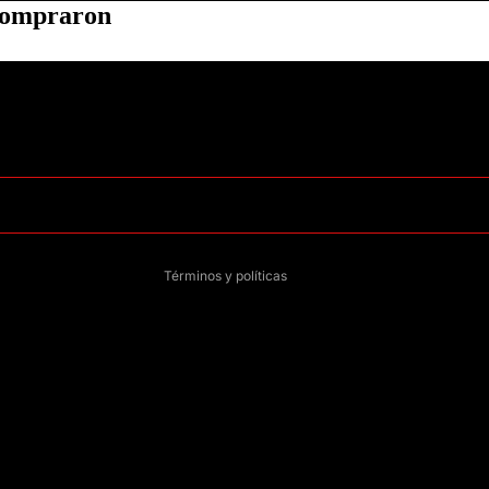
 compraron
Política de privacidad
Información de contacto
Política de reembolso
Términos del servicio
Política de envío
Aviso legal
Términos y políticas