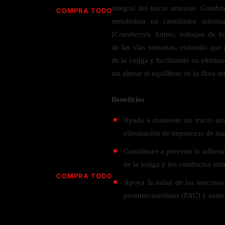
Jabón
Vitamina D
integral del tracto urinario. Comb
COMPRA TODO
Sérums
Jengibre
metaboliza en cantidades mínim
MULTIVITAMÍNICOS
Creatina
Ginkgo Biloba
(
Cranberry
). Juntos, trabajan de 
BELLEZA DESDE ADENTRO
Hidratación y Electrolitos
de las vías urinarias, evitando que 
Hierba de San Juan
Para hombres
de la vejiga y facilitando su elimina
Proteína Vegana
Colágeno
Hoja de olivo
Para mujeres
sin alterar el equilibrio de la flora in
Biotina
Hierbabuena
Para niños
PROTEÍNAS
Alimentos
Ácido hialurónico
Berberina
Beneficios
HIERBAS L-N
Proteina Whey
Prenatal y postnatal
CUIDADO DEL CABELLO
Ayuda a mantener un tracto uri
Proteína Isolada
Maca
eliminación de impurezas de man
POR PREOCUPACIÓN
Proteína Vegana
Estilizado del cabello
Moringa
Contribuye a prevenir la adhesi
Proteína Vegetariana
Shampoo y acondicionador
Lavanda
NAC
de la vejiga y los conductos urin
Proteínas Especiales
Licopeno
Corazón y Cardiobascular
COMPRA TODO
CUIDADO FACIAL
Apoya la salud de las mucosas 
Luteina
Articulaciones
RESISTENCIA
proantocianidinas (PAC) y antio
Tés Herbales
Sérums
Salud para Hombres
HIERBAS O-R
Hidratacion y Electrollitos
NAD
Limpiador Facial
Salud para Mujeres