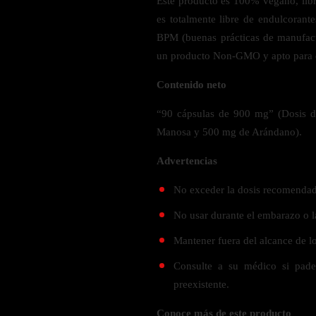
Este producto es 100% vegano, libre
Verdes y Super Alimentos
L-Carnitna
Cordyceps
es totalmente libre de endulcorant
Fosfatidilserina
Vinagre de Sidra de Manzana
Maitake
BPM (buenas prácticas de manufac
BEBIDAS
Melena de Leon
Frijol Blanco
Melena de León
un producto Non-GMO y apto para d
Ginkgo Biloba
Batidos de proteínas
Reishi
SOPORTE DE ENERGÍA
Contenido neto
Pregnenolone
Hidratacion y Electrolitos
Omegas
Vitamina B12
“90 cápsulas de 900 mg” (Dosis 
Manosa y 500 mg de Arándano).
Suplementos de Betabel
ARTICULACIONES & ÓSEO
Ginseng
Advertencias
Colageno
Suplementos de Té Verde
No exceder la dosis recomendad
Cúrcuma
Suplementos de Abeja
No usar durante el embarazo o l
Glucosamina condroitina
BEBIDAS Y SNACKS
Boswellia
Mantener fuera del alcance de lo
Acido Hialuronato
Batidos sustitutivos de comida
Consulte a su médico si pade
Batidos de Proteina
preexistente.
INTESTINAL & DIGESTIÓN
Barras de Proteinas
Conoce más de este producto