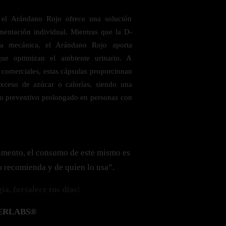
 el Arándano Rojo ofrece una solución
entación individual. Mientras que la D-
a mecánica, el Arándano Rojo aporta
que optimizan el ambiente urinario. A
 comerciales, estas cápsulas proporcionan
 exceso de azúcar o calorías, siendo una
uso preventivo prolongado en personas con
amento, el consumo de este mismo es
o recomienda y de quien lo usa”.
a, fortalece tus días!
ERLABS®