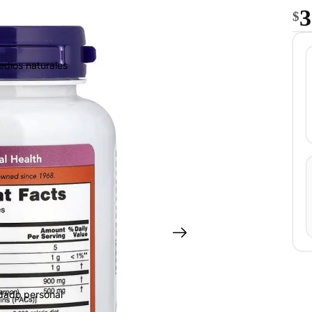
3
$
edios naturales
idado personal