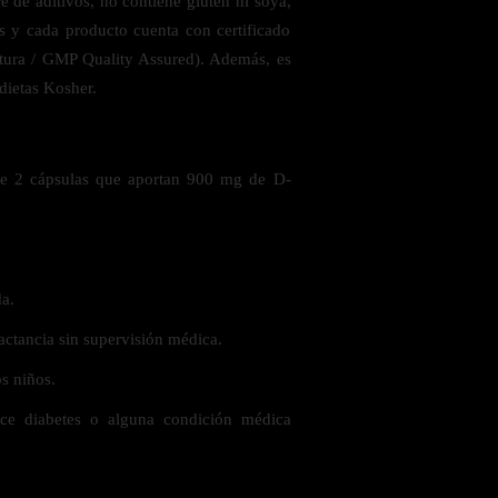
 de aditivos, no contiene gluten ni soya,
es y cada producto cuenta con certificado
tura / GMP Quality Assured). Además, es
ietas Kosher.
de 2 cápsulas que aportan 900 mg de D-
a.
actancia sin supervisión médica.
s niños.
ce diabetes o alguna condición médica