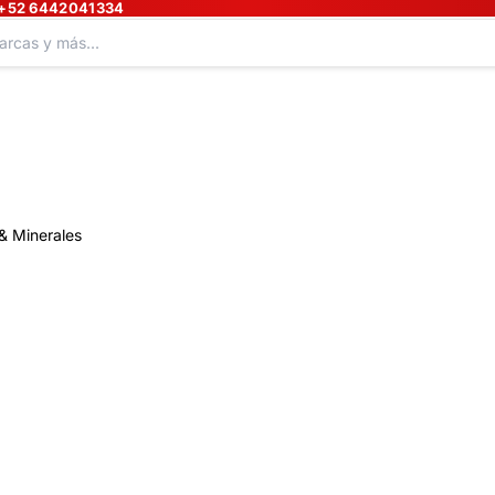
+52 6442041334
& Minerales