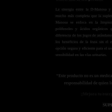
Probiótico
Bebidas Energeticas
La sinergia entre la D-Manosa y
Enzimas Digestivas
mucho más completa que la suplem
POR OBJETIVOS
Fibra
Manosa se enfoca en la limpiez
Aloe Vera
Aumento de masa muscular
polifenoles y ácidos orgánicos 
Jengibre
Desarrollo de resistencia
diferencia de los jugos de arándano
Pérdida de peso
los beneficios de la fruta sin el
SOPORTE DE ESTRÉS
opción segura y eficiente para el 
Apoyo para entrenamiento
sensibilidad en las vías urinarias.
Magnesio
Ashwagandha
Gaba
“Este producto no es un medic
SAMe
responsabilidad de quien l
L-Teanina
¡Mejora tu energí
INMUNIDAD
SUP
Vitamina D