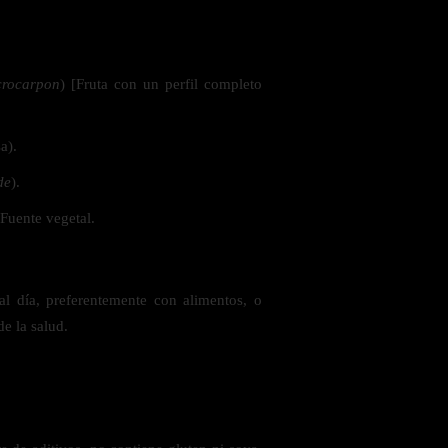
 la salud
crocarpon
) [Fruta con un perfil completo
a).
de
).
 Fuente vegetal.
l día, preferentemente con alimentos, o
e la salud.
ás