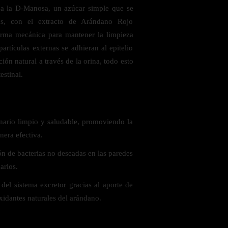
ina la D-Manosa, un azúcar simple que se
as, con el extracto de Arándano Rojo
forma mecánica para mantener la limpieza
partículas externas se adhieran al epitelio
ción natural a través de la orina, todo esto
testinal.
 saludables
nario limpio y saludable, promoviendo la
era efectiva.
ón de bacterias no deseadas en las paredes
arios.
del sistema excretor gracias al aporte de
xidantes naturales del arándano.