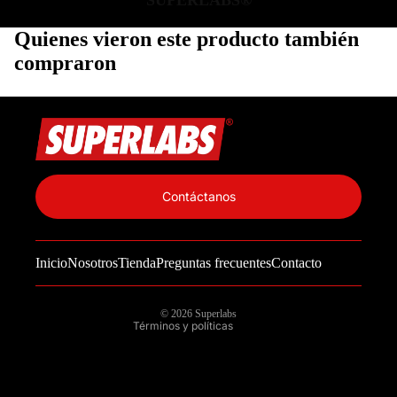
SUPERLABS®
Quienes vieron este producto también
compraron
Política de privacidad
Información de contacto
Contáctanos
Política de reembolso
Términos del servicio
Inicio
Nosotros
Tienda
Preguntas frecuentes
Contacto
Política de envío
Aviso legal
© 2026
Superlabs
Términos y políticas