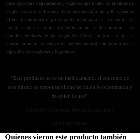
hace apto para vegetarianos y veganos que evitan las enzimas de
origen porcino o bovino. Esta presentación de 240 cápsulas
ofrece un suministro prolongado, ideal para el uso diario. Al
incluir celulasa, ayuda específicamente a descomponer las
paredes celulares de los vegetales (fibra), un proceso que el
cuerpo humano no realiza de manera natural, mejorando así la
digestión de ensaladas y legumbres.
“Este producto no es un medicamento, el consumo de
este mismo es responsabilidad de quien lo recomienda y
de quien lo usa”.
¡Mejora tu energía, fortalece tus días!
SUPERLABS®
Quienes vieron este producto también