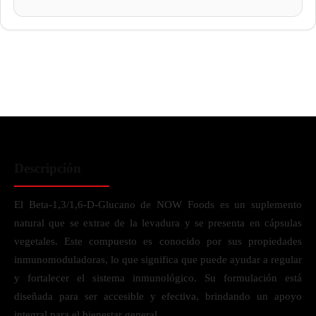
Descripción
El Beta-1,3/1,6-D-Glucano de NOW Foods es un suplemento
natural que se extrae de la levadura y se presenta en cápsulas
vegetales. Este compuesto es conocido por sus propiedades
inmunomoduladoras, lo que significa que puede ayudar a regular
y fortalecer el sistema inmunológico. Su formulación está
diseñada para ser accesible y efectiva, brindando un apoyo
integral para el bienestar general.