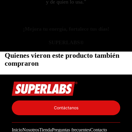
y de quien lo usa."
¡Mejora tu energía, fortalece tus días!
SUPERLABS®
Quienes vieron este producto también
compraron
Política de privacidad
Información de contacto
Contáctanos
Política de reembolso
Términos del servicio
Inicio
Nosotros
Tienda
Preguntas frecuentes
Contacto
Política de envío