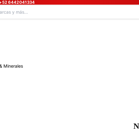
+52 6442041334
& Minerales
N