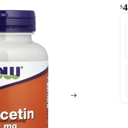
4
$
edios naturales
idado personal