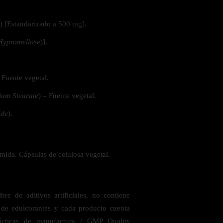
) [Estandarizado a 500 mg].
 la salud
Hypromellose
)].
– Fuente vegetal.
um Stearate
) – Fuente vegetal.
ide
).
mida. Cápsulas de celulosa vegetal.
re de aditivos artificiales, no contiene
ás
e de edulcorantes y cada producto cuenta
ácticas de manufactura / GMP Quality