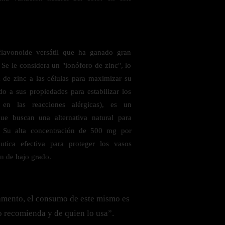
avonoide versátil que ha ganado gran
 Se le considera un "ionóforo de zinc", lo
da de zinc a las células para maximizar su
do a sus propiedades para estabilizar los
s en las reacciones alérgicas), es un
ue buscan una alternativa natural para
io. Su alta concentración de 500 mg por
utica efectiva para proteger los vasos
n de bajo grado.
amento, el consumo de este mismo es
o recomienda y de quien lo usa”.