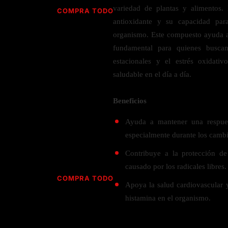
Jabón
Vitamina D
variedad de plantas y alimentos.
COMPRA TODO
Sérums
Jengibre
antioxidante y su capacidad par
MULTIVITAMÍNICOS
Creatina
Ginkgo Biloba
organismo. Este compuesto ayuda a 
BELLEZA DESDE ADENTRO
Hidratación y Electrolitos
fundamental para quienes buscan
Hierba de San Juan
Para hombres
estacionales y el estrés oxidati
Proteína Vegana
Colágeno
Hoja de olivo
Para mujeres
saludable en el día a día.
Biotina
Hierbabuena
Para niños
PROTEÍNAS
Alimentos
Ácido hialurónico
Berberina
Beneficios
HIERBAS L-N
Proteina Whey
Prenatal y postnatal
CUIDADO DEL CABELLO
Ayuda a mantener una respuest
Proteína Isolada
Maca
especialmente durante los cambi
POR PREOCUPACIÓN
Proteína Vegana
Estilizado del cabello
Moringa
Contribuye a la protección de 
Proteína Vegetariana
Shampoo y acondicionador
Lavanda
NAC
causado por los radicales libres.
Proteínas Especiales
Licopeno
Corazón y Cardiobascular
COMPRA TODO
CUIDADO FACIAL
Apoya la salud cardiovascular 
Luteina
Articulaciones
RESISTENCIA
histamina en el organismo.
Tés Herbales
Sérums
Salud para Hombres
HIERBAS O-R
Hidratacion y Electrollitos
NAD
Limpiador Facial
Salud para Mujeres