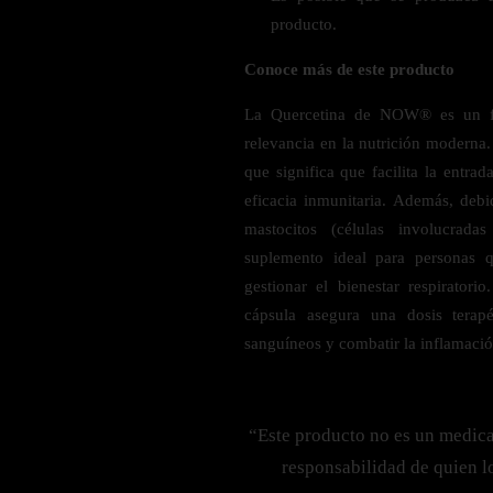
Probiótico
Bebidas Energeticas
producto.
Enzimas Digestivas
Conoce más de este producto
POR OBJETIVOS
Fibra
Aloe Vera
La Quercetina de NOW® es un fl
Aumento de masa muscular
Jengibre
relevancia en la nutrición moderna.
Desarrollo de resistencia
que significa que facilita la entra
Pérdida de peso
SOPORTE DE ESTRÉS
eficacia inmunitaria. Además, debi
Apoyo para entrenamiento
mastocitos (células involucrada
Magnesio
suplemento ideal para personas q
Ashwagandha
gestionar el bienestar respirator
Gaba
cápsula asegura una dosis terapé
SAMe
sanguíneos y combatir la inflamació
L-Teanina
INMUNIDAD
“Este producto no es un medic
responsabilidad de quien l
Vitamina D