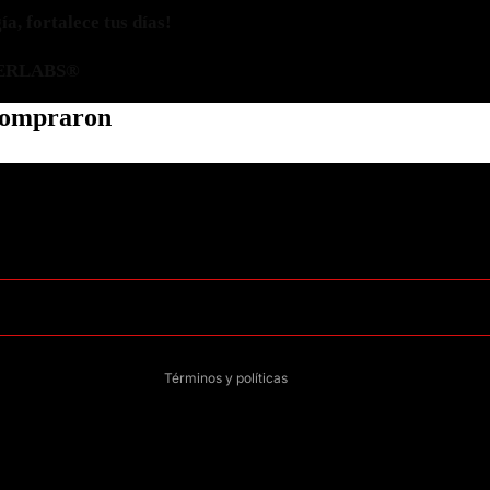
a, fortalece tus días!
ERLABS®
 compraron
Política de privacidad
Información de contacto
Política de reembolso
Términos del servicio
Política de envío
Aviso legal
Términos y políticas