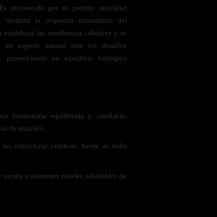
 Es reconocida por su potente actividad
a modular la respuesta inmunitaria del
estabilizar las membranas celulares y es
 un soporte natural ante los desafíos
vo, promoviendo un equilibrio biológico
 saludables
a inmunitaria equilibrada y saludable,
os de estación.
las estructuras celulares frente al daño
y ayuda a mantener niveles saludables de