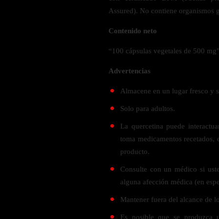
Verdes y Super Alimentos
L-Carnitna
Cordyceps
Assured). No contiene organismos
Fosfatidilserina
Vinagre de Sidra de Manzana
Maitake
BEBIDAS
Contenido neto
Melena de Leon
Frijol Blanco
Melena de León
Ginkgo Biloba
Batidos de proteínas
“100 cápsulas vegetales de 500 mg”
Reishi
SOPORTE DE ENERGÍA
Pregnenolone
Hidratacion y Electrolitos
Advertencias
Omegas
Vitamina B12
Almacene en un lugar fresco y s
Suplementos de Betabel
ARTICULACIONES & ÓSEO
Ginseng
Solo para adultos.
Colageno
Suplementos de Té Verde
La quercetina puede interactu
Cúrcuma
Suplementos de Abeja
toma medicamentos recetados, c
Glucosamina condroitina
producto.
BEBIDAS Y SNACKS
Boswellia
Consulte con un médico si uste
Acido Hialuronato
Batidos sustitutivos de comida
alguna afección médica (en espe
Batidos de Proteina
Mantener fuera del alcance de lo
INTESTINAL & DIGESTIÓN
Barras de Proteinas
Es posible que se produzca u