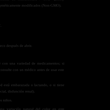
 genéticamente modificados (Non-GMO).
.
eco después de abrir.
ar con una variedad de medicamentos; si
onsulte con un médico antes de usar este
d está embarazada o lactando, o si tiene
cial, disfunción renal).
s niños.
na variación natural del color en este