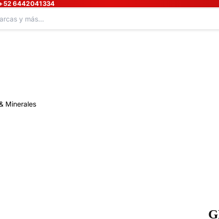
+52 6442041334
& Minerales
G