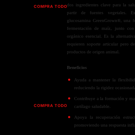
Jabón
Vitamina D
dos ingredientes clave para la sal
COMPRA TODO
Sérums
Jengibre
partir de fuentes vegetales. Es
MULTIVITAMÍNICOS
Creatina
Ginkgo Biloba
glucosamina GreenGrown®, una fu
BELLEZA DESDE ADENTRO
Hidratación y Electrolitos
fermentación de maíz, junto con
Hierba de San Juan
Para hombres
orgánico esencial. Es la alternati
Proteína Vegana
Colágeno
Hoja de olivo
Para mujeres
requieren soporte articular pero d
Biotina
Hierbabuena
Para niños
PROTEÍNAS
productos de origen animal.
Alimentos
Ácido hialurónico
Berberina
HIERBAS L-N
Proteina Whey
Prenatal y postnatal
Beneficios
CUIDADO DEL CABELLO
Proteína Isolada
Maca
Ayuda a mantener la flexibilid
POR PREOCUPACIÓN
Proteína Vegana
Estilizado del cabello
Moringa
reduciendo la rigidez ocasionada
Proteína Vegetariana
Shampoo y acondicionador
Lavanda
NAC
Contribuye a la formación y man
Proteínas Especiales
Licopeno
Corazón y Cardiobascular
COMPRA TODO
cartílago saludable.
CUIDADO FACIAL
Luteina
Articulaciones
RESISTENCIA
Apoya la recuperación estruct
Tés Herbales
Sérums
Salud para Hombres
promoviendo una respuesta inflam
HIERBAS O-R
Hidratacion y Electrollitos
NAD
Limpiador Facial
Salud para Mujeres