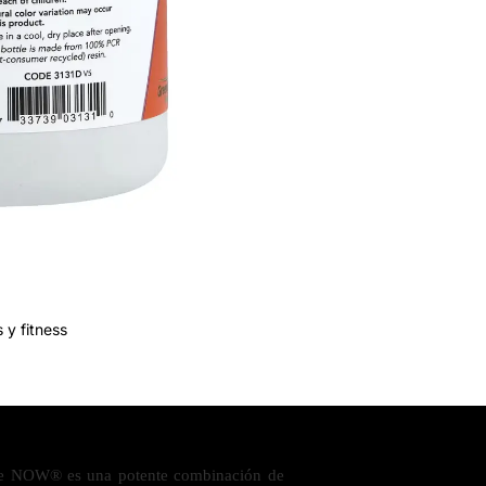
 y fitness
e NOW® es una potente combinación de