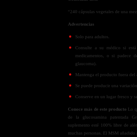
Verdes y Super Alimentos
L-Carnitna
Cordyceps
Fosfatidilserina
“240 cápsulas vegetales de una me
Vinagre de Sidra de Manzana
Maitake
BEBIDAS
Melena de Leon
Frijol Blanco
Melena de León
Advertencias
Ginkgo Biloba
Batidos de proteínas
Reishi
SOPORTE DE ENERGÍA
Solo para adultos.
Pregnenolone
Hidratacion y Electrolitos
Omegas
Consulte a su médico si est
Vitamina B12
medicamentos, o si padece d
Suplementos de Betabel
ARTICULACIONES & ÓSEO
glaucoma).
Ginseng
Mantenga el producto fuera del 
Colageno
Suplementos de Té Verde
Cúrcuma
Se puede producir una variación 
Suplementos de Abeja
Glucosamina condroitina
Conserve en un lugar fresco y s
BEBIDAS Y SNACKS
Boswellia
Conoce más de este producto
Lo qu
Acido Hialuronato
Batidos sustitutivos de comida
de la glucosamina patentada Gr
Batidos de Proteina
suplemento esté 100% libre de alér
INTESTINAL & DIGESTIÓN
Barras de Proteinas
muchas personas. El MSM añadido a