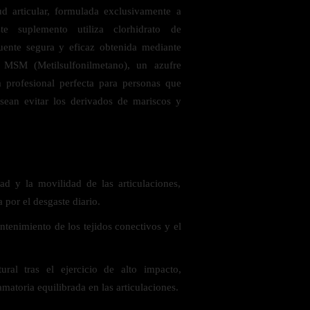
ud articular, formulada exclusivamente a
te suplemento utiliza clorhidrato de
ente segura y eficaz obtenida mediante
 MSM (Metilsulfonilmetano), un azufre
va profesional perfecta para personas que
esean evitar los derivados de mariscos y
 saludables
ad y la movilidad de las articulaciones,
 por el desgaste diario.
tenimiento de los tejidos conectivos y el
ural tras el ejercicio de alto impacto,
atoria equilibrada en las articulaciones.