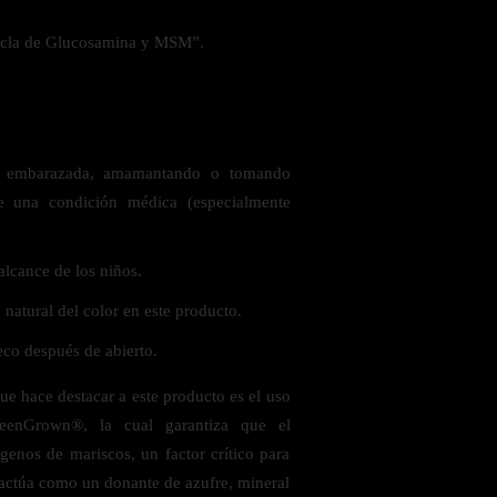
zcla de Glucosamina y MSM”.
á embarazada, amamantando o tomando
e una condición médica (especialmente
alcance de los niños.
natural del color en este producto.
eco después de abierto.
e hace destacar a este producto es el uso
eenGrown®, la cual garantiza que el
genos de mariscos, un factor crítico para
ctúa como un donante de azufre, mineral