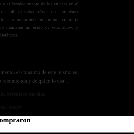
o y el fortalecimiento de los enlaces en el
ón de 240 cápsulas ofrece un suministro
 buscan una protección continua contra el
endo mantener un estilo de vida activo y
ietéticos.
amento, el consumo de este mismo es
o recomienda y de quien lo usa”.
a, fortalece tus días!
ERLABS®
 compraron