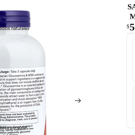
S
M
5
$
edios naturales
idado personal