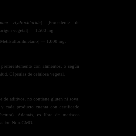
 la salud
mine Hydrochloride
) [Procedente de
rigen vegetal] — 1,500 mg.
[Metilsulfonilmetano] — 1,000 mg.
, preferentemente con alimentos, o según
alud. Cápsulas de celulosa vegetal.
 de aditivos, no contiene gluten ni soya,
s y cada producto cuenta con certificado
ctura). Además, es libre de mariscos
ificación Non-GMO.
ás