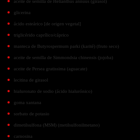
aceite de semilla de Helianthus annuus (girasol)
glicerina
ácido esteárico [de origen vegetal]
triglicérido caprílico/cáprico
manteca de Butyrospermum parki (karité) (fruto seco)
aceite de semilla de Simmondsia chinensis (jojoba)
aceite de Persea gratissima (aguacate)
lecitina de girasol
hialuronato de sodio (ácido hialurónico)
goma xantana
sorbato de potasio
dimetilsulfona (MSM) (metilsulfonilmetano)
carnosina