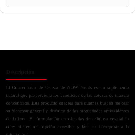
Descripción
El Concentrado de Cereza de NOW Foods es un suplemento
natural que proporciona los beneficios de las cerezas de manera
concentrada. Este producto es ideal para quienes buscan mejorar
su bienestar general y disfrutar de las propiedades antioxidantes
de la fruta. Su formulación en cápsulas de celulosa vegetal lo
convierte en una opción accesible y fácil de incorporar a la
rutina diaria.