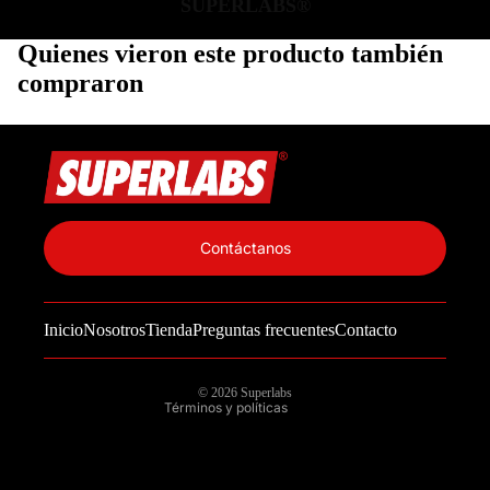
SUPERLABS®
Quienes vieron este producto también
compraron
Política de privacidad
Información de contacto
Contáctanos
Política de reembolso
Términos del servicio
Inicio
Nosotros
Tienda
Preguntas frecuentes
Contacto
Política de envío
Aviso legal
© 2026
Superlabs
Términos y políticas