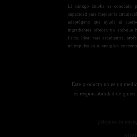
Probiótico
Bebidas Energeticas
El Ginkgo Biloba es conocido po
Enzimas Digestivas
capacidad para mejorar la circulació
POR OBJETIVOS
Fibra
adaptógeno que ayuda al cuerpo 
ingredientes ofrecen un enfoque h
Aloe Vera
Aumento de masa muscular
física. Ideal para estudiantes, pro
Jengibre
Desarrollo de resistencia
un impulso en su energía y concent
Pérdida de peso
SOPORTE DE ESTRÉS
Apoyo para entrenamiento
Magnesio
Ashwagandha
"Este producto no es un medi
Gaba
es responsabilidad de quien 
SAMe
L-Teanina
INMUNIDAD
¡Mejora tu energí
Vitamina D
SUP