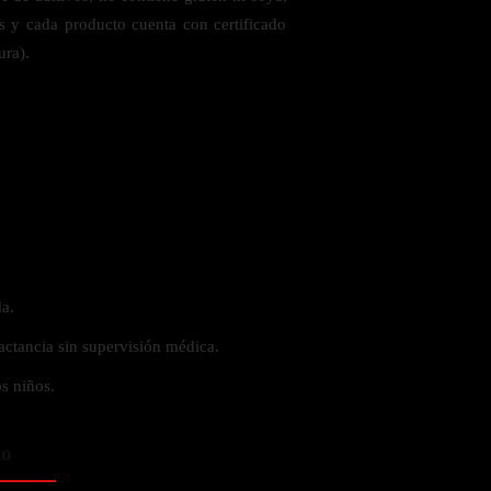
es y cada producto cuenta con certificado
ura).
a.
actancia sin supervisión médica.
s niños.
to