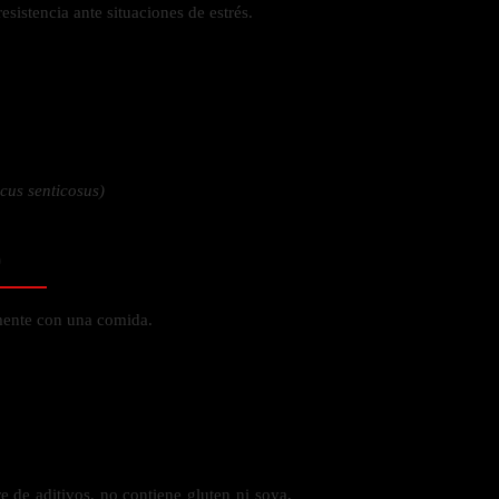
sistencia ante situaciones de estrés.
 la salud
cus senticosus)
o
mente con una comida.
ás
 de aditivos, no contiene gluten ni soya,