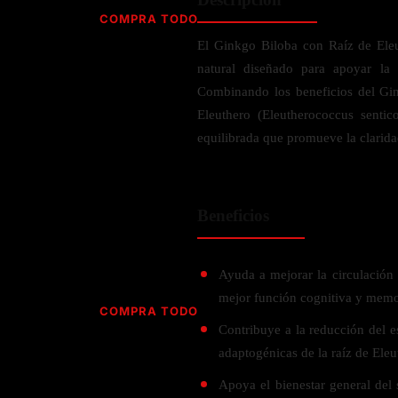
Jabón
Vitamina D
COMPRA TODO
Sérums
Jengibre
El Ginkgo Biloba con Raíz de El
MULTIVITAMÍNICOS
Creatina
Ginkgo Biloba
natural diseñado para apoyar la 
BELLEZA DESDE ADENTRO
Hidratación y Electrolitos
Hierba de San Juan
Para hombres
Combinando los beneficios del Gin
Proteína Vegana
Colágeno
Hoja de olivo
Eleuthero (Eleutherococcus sentic
Para mujeres
Biotina
equilibrada que promueve la claridad
Hierbabuena
Para niños
PROTEÍNAS
Alimentos
Ácido hialurónico
Berberina
HIERBAS L-N
Proteina Whey
Prenatal y postnatal
CUIDADO DEL CABELLO
Beneficios
Proteína Isolada
Maca
POR PREOCUPACIÓN
Proteína Vegana
Estilizado del cabello
Moringa
Proteína Vegetariana
Shampoo y acondicionador
Lavanda
Ayuda a mejorar la circulación
NAC
Proteínas Especiales
mejor función cognitiva y memo
Licopeno
Corazón y Cardiobascular
COMPRA TODO
CUIDADO FACIAL
Luteina
Contribuye a la reducción del es
Articulaciones
RESISTENCIA
Tés Herbales
Sérums
adaptogénicas de la raíz de Eleu
Salud para Hombres
HIERBAS O-R
Hidratacion y Electrollitos
NAD
Limpiador Facial
Salud para Mujeres
Apoya el bienestar general del