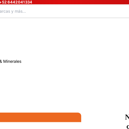
+52 6442041334
& Minerales
N