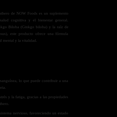
euthero de NOW Foods es un suplemento
salud cognitiva y el bienestar general.
kgo Biloba (Ginkgo biloba) y la raíz de
osus), este producto ofrece una fórmula
 mental y la vitalidad.
 saludables
 sanguínea, lo que puede contribuir a una
ria.
trés y la fatiga, gracias a las propiedades
thero.
 sistema nervioso, favoreciendo un estado