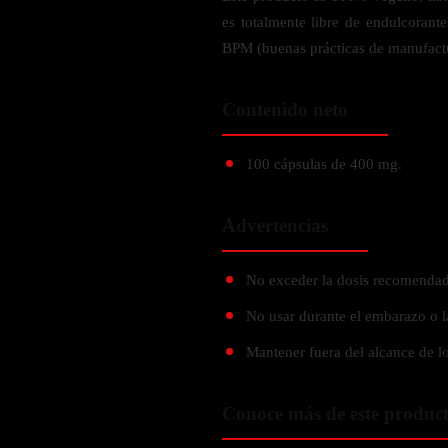
Verdes y Super Alimentos
L-Carnitna
Cordyceps
es totalmente libre de endulcorant
Fosfatidilserina
Vinagre de Sidra de Manzana
Maitake
BPM (buenas prácticas de manufact
BEBIDAS
Melena de Leon
Frijol Blanco
Melena de León
Ginkgo Biloba
Batidos de proteínas
Reishi
Contenido neto
SOPORTE DE ENERGÍA
Pregnenolone
Hidratacion y Electrolitos
Omegas
Vitamina B12
100 cápsulas de 400 mg.
Suplementos de Betabel
ARTICULACIONES & ÓSEO
Ginseng
Advertencias
Colageno
Suplementos de Té Verde
Cúrcuma
No exceder la dosis recomendad
Suplementos de Abeja
Glucosamina condroitina
No usar durante el embarazo o l
BEBIDAS Y SNACKS
Boswellia
Mantener fuera del alcance de lo
Acido Hialuronato
Batidos sustitutivos de comida
Batidos de Proteina
Conoce más de este produc
INTESTINAL & DIGESTIÓN
Barras de Proteinas