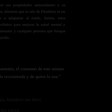
r sus propiedades antioxidantes y su
n, mientras que la raíz de Eleuthero es un
a adaptarse al estrés. Juntos, estos
olístico para mejorar la salud mental y
fesionales y cualquier persona que busque
ración.
camento, el consumo de este mismo
lo recomienda y de quien lo usa."
a, fortalece tus días!
ERLABS®