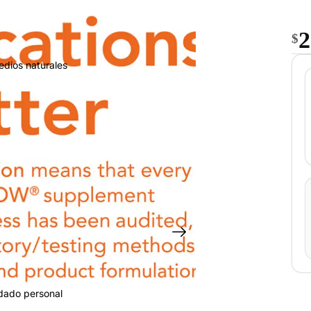
2
$
edios naturales
idado personal