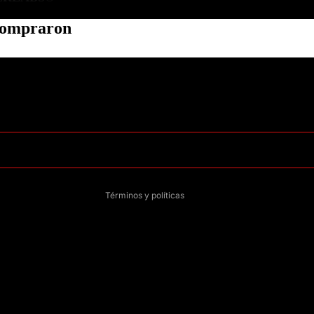
 compraron
Política de privacidad
Información de contacto
Política de reembolso
Términos del servicio
Política de envío
Aviso legal
Términos y políticas