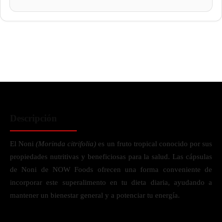
Descripción
El Noni
(Morinda citrifolia)
es un fruto tropical conocido por sus
propiedades nutritivas y beneficiosas para la salud. Las cápsulas
de Noni de NOW Foods ofrecen una forma conveniente de
incorporar este superalimento en tu dieta diaria, ayudando a
mantener un bienestar general y a potenciar tu energía.