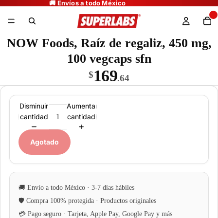
NOW Foods, Raíz de regaliz, 450 mg,
100 vegcaps sfn
169
$
.64
Disminuir
Aumentar
cantidad
cantidad
Agotado