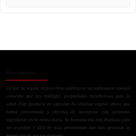
Descripción
La raíz de regaliz
(Glycyrrhiza glabra)
es un suplemento natural
conocido por sus múltiples propiedades beneficiosas para la
salud. Este producto en cápsulas de celulosa vegetal ofrece una
forma conveniente y efectiva de incorporar este poderoso
ingrediente en tu rutina diaria. Su formulación está diseñada para
ser accesible y fácil de usar, permitiendo que más personas se
beneficien de sus propiedades.