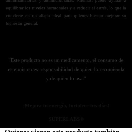
antiinflamatorias y antimicrobianas. Además, puede ayudar a
equilibrar los niveles hormonales y a reducir el estrés, lo que la
convierte en un aliado ideal para quienes buscan mejorar su
bienestar general.
"Este producto no es un medicamento, el consumo de
este mismo es responsabilidad de quien lo recomienda
y de quien lo usa."
¡Mejora tu energía, fortalece tus días!
SUPERLABS®