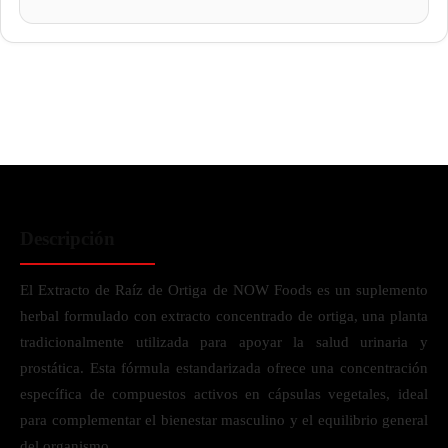
Descripción
El Extracto de Raíz de Ortiga de NOW Foods es un suplemento
herbal formulado con extracto concentrado de ortiga, una planta
tradicionalmente utilizada para apoyar la salud urinaria y
prostática. Esta fórmula estandarizada ofrece una concentración
específica de compuestos activos en cápsulas vegetales, ideal
para complementar el bienestar masculino y el equilibrio general
del organismo.