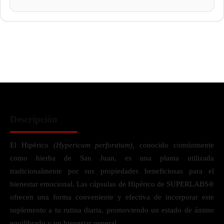
Descripción
El Hipérico
(Hypericum perforatum),
conocido comúnmente
como hierba de San Juan, es una planta utilizada
tradicionalmente por sus propiedades beneficiosas para el
bienestar emocional. Las cápsulas de Hipérico de SUPERLABS®
ofrecen una forma conveniente y efectiva de incorporar este
suplemento a tu rutina diaria, promoviendo un estado de ánimo
equilibrado y un bienestar general.