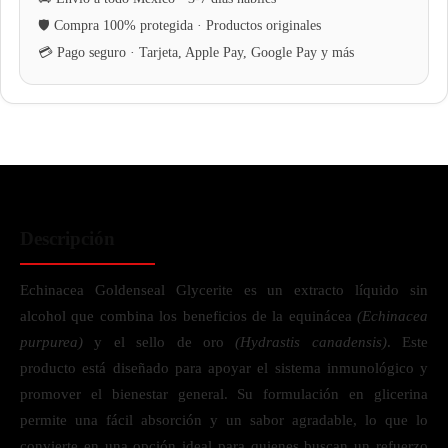
Descripción
Echinacea Goldenseal Glycerite es un extracto líquido sin
alcohol que combina los beneficios de la equinácea
(Echinacea
purpurea)
y el sello de oro
(Hydrastis canadensis)
. Este
producto está diseñado para apoyar el sistema inmunológico y
promover el bienestar general. Su formulación en glicerina
permite una fácil absorción y un sabor agradable, lo que lo
convierte en una opción ideal para quienes buscan un refuerzo