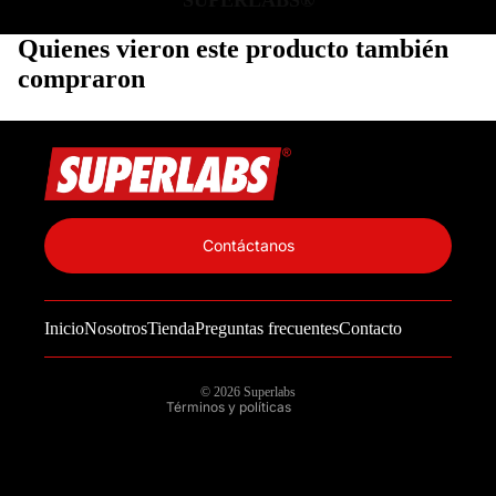
SUPERLABS®
Quienes vieron este producto también
compraron
Política de privacidad
Información de contacto
Contáctanos
Política de reembolso
Términos del servicio
Inicio
Nosotros
Tienda
Preguntas frecuentes
Contacto
Política de envío
Aviso legal
© 2026
Superlabs
Términos y políticas