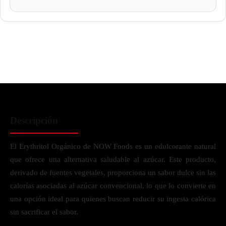
Descripción
El Erythritol Orgánico de NOW Foods es un edulcorante natural
que ofrece una alternativa saludable al azúcar. Este producto,
derivado de fuentes vegetales, proporciona un sabor dulce sin las
calorías asociadas al azúcar convencional, lo que lo convierte en
una opción ideal para quienes buscan reducir su ingesta calórica
sin sacrificar el sabor.