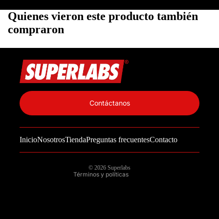
Quienes vieron este producto también
compraron
Política de privacidad
Información de contacto
Contáctanos
Política de reembolso
Términos del servicio
Inicio
Nosotros
Tienda
Preguntas frecuentes
Contacto
Política de envío
Aviso legal
© 2026
Superlabs
Términos y políticas