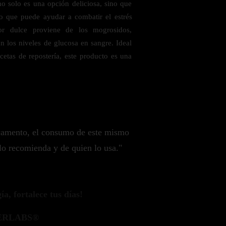
no solo es una opción deliciosa, sino que
lo que puede ayudar a combatir el estrés
or dulce proviene de los mogrosidos,
n los niveles de glucosa en sangre. Ideal
ecetas de repostería, este producto es una
camento, el consumo de este mismo
lo recomienda y de quien lo usa."
a, fortalece tus días!
ERLABS®