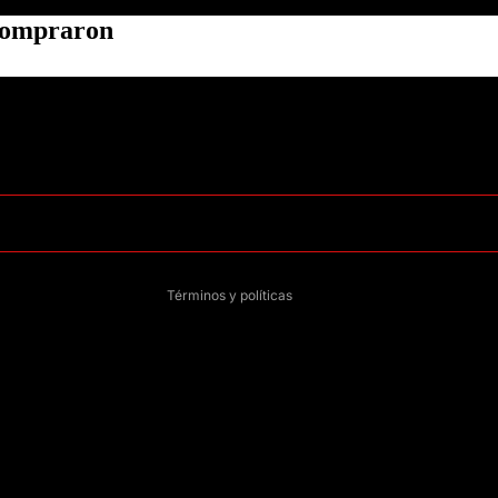
 compraron
Política de privacidad
Información de contacto
Política de reembolso
Términos del servicio
Política de envío
Aviso legal
Términos y políticas