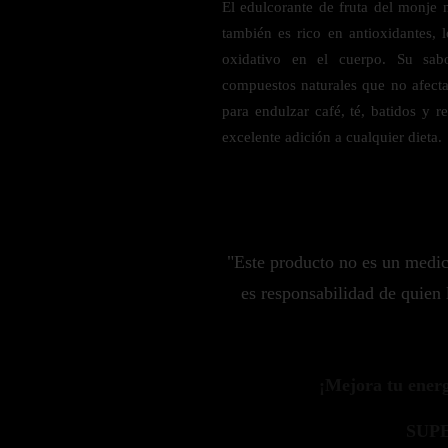
El edulcorante de fruta del monje 
Probiótico
Bebidas Energeticas
también es rico en antioxidantes, 
Enzimas Digestivas
oxidativo en el cuerpo. Su sab
POR OBJETIVOS
Fibra
compuestos naturales que no afecta
Aloe Vera
Aumento de masa muscular
para endulzar café, té, batidos y r
Jengibre
Desarrollo de resistencia
excelente adición a cualquier dieta.
Pérdida de peso
SOPORTE DE ESTRÉS
Apoyo para entrenamiento
Magnesio
Ashwagandha
"Este producto no es un medi
Gaba
es responsabilidad de quien 
SAMe
L-Teanina
¡Mejora tu energí
INMUNIDAD
SUP
Vitamina D