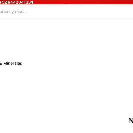
+52 6442041334
& Minerales