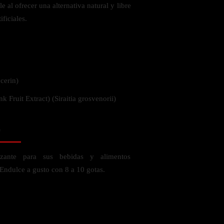
 al ofrecer una alternativa natural y libre
ificiales.
 la salud
cerin)
 Fruit Extract) (Siraitia grosvenorii)
o
zante para sus bebidas y alimentos
.Endulce a gusto con 8 a 10 gotas.
ás