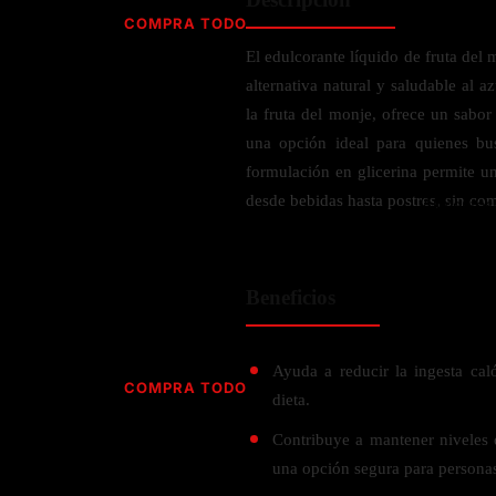
Jabón
Vitamina D
COMPRA TODO
Sérums
Jengibre
El edulcorante líquido de fruta de
MULTIVITAMÍNICOS
Creatina
Ginkgo Biloba
alternativa natural y saludable al a
BELLEZA DESDE ADENTRO
Hidratación y Electrolitos
Hierba de San Juan
Para hombres
la fruta del monje, ofrece un sabor 
Proteína Vegana
Colágeno
Hoja de olivo
una opción ideal para quienes bu
Para mujeres
Biotina
formulación en glicerina permite un
Hierbabuena
Para niños
PROTEÍNAS
desde bebidas hasta postres, sin co
Alimentos
Ácido hialurónico
Berberina
HIERBAS L-N
Proteina Whey
Prenatal y postnatal
CUIDADO DEL CABELLO
Proteína Isolada
Maca
Beneficios
POR PREOCUPACIÓN
Proteína Vegana
Estilizado del cabello
Moringa
Proteína Vegetariana
Shampoo y acondicionador
Lavanda
NAC
Proteínas Especiales
Ayuda a reducir la ingesta caló
Licopeno
Corazón y Cardiobascular
COMPRA TODO
CUIDADO FACIAL
dieta.
Luteina
Articulaciones
RESISTENCIA
Tés Herbales
Sérums
Contribuye a mantener niveles 
Salud para Hombres
HIERBAS O-R
Hidratacion y Electrollitos
una opción segura para personas
NAD
Limpiador Facial
Salud para Mujeres