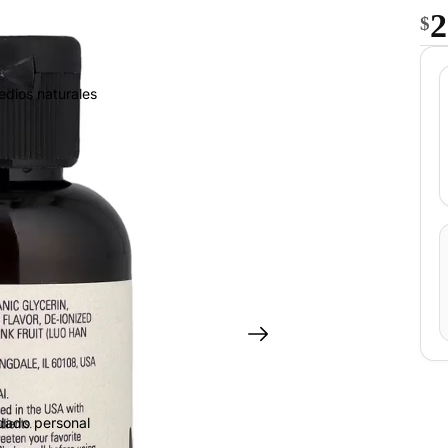
2
$
edios naturales
idado personal