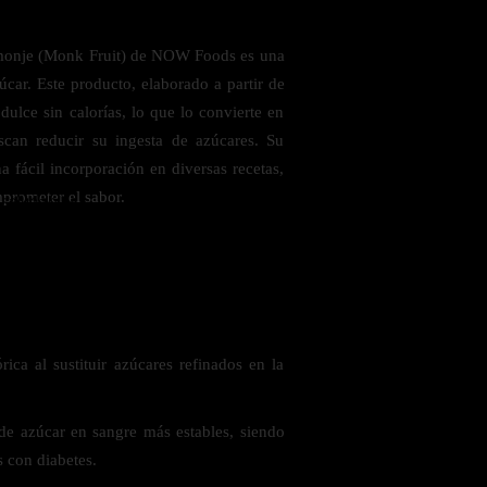
l monje (Monk Fruit) de NOW Foods es una
zúcar. Este producto, elaborado a partir de
dulce sin calorías, lo que lo convierte en
scan reducir su ingesta de azúcares. Su
a fácil incorporación en diversas recetas,
mprometer el sabor.
 saludables
rica al sustituir azúcares refinados en la
de azúcar en sangre más estables, siendo
 con diabetes.