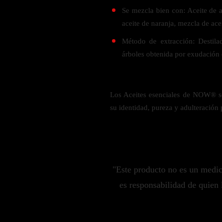
Zinc
Se mezcla bien con: Aceite de a
Oregano
aceite de naranja, mezcla de ace
Glutatión
Método de extracción: Destilad
Saúco
árboles obtenida por exudación d
BIENESTAR FEMENINO
Los Aceites esenciales de NOW® se
Soporte Hormonal
su identidad, pureza y adulteración p
Soporte Urinario
Belleza
Probióticos para Mujer
BIENESTAR MASCULINO
"Este producto no es un medi
es responsabilidad de quien 
Resistencia
Salud sexual
Salud para próstata