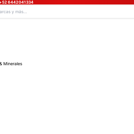
+52 6442041334
& Minerales