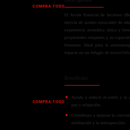
Jabón
Vitamina D
COMPRA TODO
Sérums
Jengibre
El Aceite Esencial de Incienso
(Bo
MULTIVITAMÍNICOS
Creatina
Ginkgo Biloba
mezcla de aceites esenciales de alt
BELLEZA DESDE ADENTRO
Hidratación y Electrolitos
Hierba de San Juan
Para hombres
experiencia aromática única y bene
Proteína Vegana
Colágeno
Hoja de olivo
propiedades relajantes y su capaci
Para mujeres
Biotina
bienestar. Ideal para la aromater
Hierbabuena
Para niños
PROTEÍNAS
espacio en un refugio de tranquilida
Alimentos
Ácido hialurónico
Berberina
HIERBAS L-N
Proteina Whey
Prenatal y postnatal
CUIDADO DEL CABELLO
Proteína Isolada
Maca
Beneficios
POR PREOCUPACIÓN
Proteína Vegana
Estilizado del cabello
Moringa
Proteína Vegetariana
Shampoo y acondicionador
Lavanda
NAC
Proteínas Especiales
Ayuda a reducir el estrés y la
Licopeno
Corazón y Cardiobascular
COMPRA TODO
CUIDADO FACIAL
paz y relajación.
Luteina
Articulaciones
RESISTENCIA
Tés Herbales
Sérums
Contribuye a mejorar la concentr
Salud para Hombres
HIERBAS O-R
Hidratacion y Electrollitos
meditación y la introspección.
NAD
Limpiador Facial
Salud para Mujeres