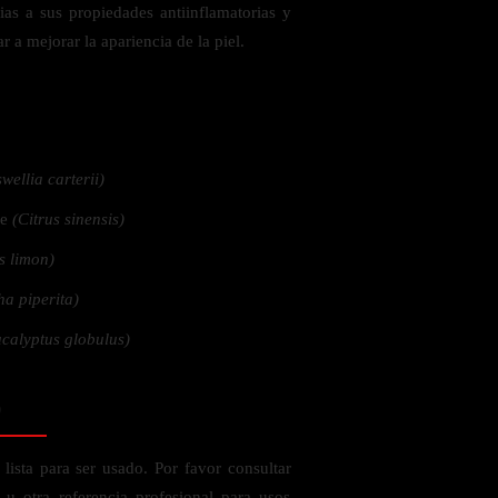
ias a sus propiedades antiinflamatorias y
 a mejorar la apariencia de la piel.
 la salud
wellia carterii)
ce
(Citrus sinensis)
s limon)
a piperita)
calyptus globulus)
o
ás
lista para ser usado. Por favor consultar
 u otra referencia profesional para usos