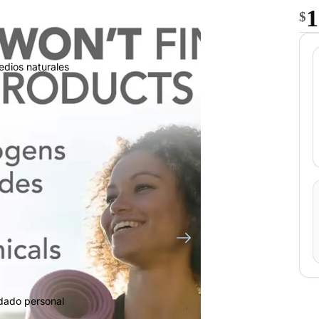
1
$
edios naturales
idado personal