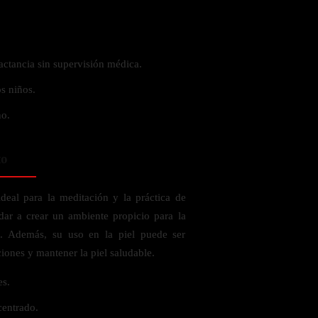
actancia sin supervisión médica.
s niños.
no.
to
ideal para la meditación y la práctica de
ar a crear un ambiente propicio para la
al. Además, su uso en la piel puede ser
iones y mantener la piel saludable.
es.
centrado.