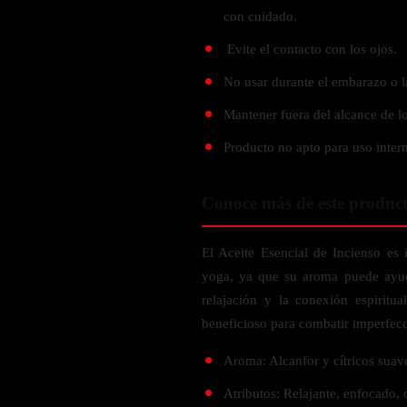
Probiótico
Bebidas Energeticas
con cuidado.
Enzimas Digestivas
Evite el contacto con los ojos.
POR OBJETIVOS
Fibra
No usar durante el embarazo o l
Aloe Vera
Aumento de masa muscular
Mantener fuera del alcance de lo
Jengibre
Desarrollo de resistencia
Producto no apto para uso inter
Pérdida de peso
SOPORTE DE ESTRÉS
Apoyo para entrenamiento
Magnesio
Conoce más de este produc
Ashwagandha
El Aceite Esencial de Incienso es 
Gaba
yoga, ya que su aroma puede ayud
SAMe
relajación y la conexión espiritu
L-Teanina
beneficioso para combatir imperfecc
INMUNIDAD
Aroma: Alcanfor y cítricos suav
Vitamina D
Atributos: Relajante, enfocado, 