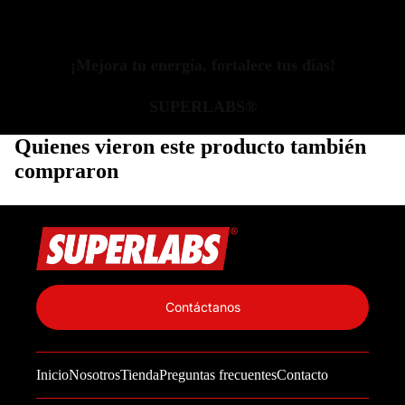
¡Mejora tu energía, fortalece tus días!
SUPERLABS®
Quienes vieron este producto también
compraron
Política de privacidad
Información de contacto
Contáctanos
Política de reembolso
Términos del servicio
Inicio
Nosotros
Tienda
Preguntas frecuentes
Contacto
Política de envío