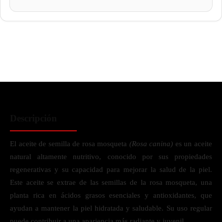
Descripción
El aceite de semilla de rosa mosqueta
(Rosa canina)
es un aceite
natural altamente nutritivo, conocido por sus propiedades
regenerativas y su capacidad para mejorar la salud de la piel.
Este aceite se extrae de las semillas de la rosa mosqueta, una
planta rica en ácidos grasos esenciales y antioxidantes, que
ayudan a mantener la piel hidratada y saludable. Su uso regular
puede contribuir a una apariencia más radiante y juvenil.